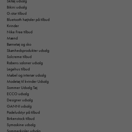
Skitøj udsalg
Bikini udsalg
G-star tilbud
Bluetooth højtaler på tilbud
Kvinder
Nike Free tilbud
Mænd
Børnetøj og sko
Skønhedsprodukter udsalg
Solcreme tilbud
Rabens saloner udsalg
Legehus tilbud
Møbel og interiør udsalg
Modetøj til kvinder Udsalg
Sommer Udsalg Tøj
ECCO udsalg
Designer udsalg
GANNI udsalg
Padeludstyr på tilbud
Birkenstock tilbud
Symaskine udsalg
Sommerkjoler udsalg