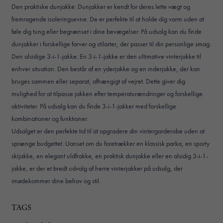
Den praktiske dunjakke: Dunjakker er kendt for deres lette vægt og
fremragende isoleringsevne. De er perfekte til at holde dig varm uden at
føle dig tung eller begrænset i dine bevægelser. På udsalg kan du finde
dunjakker i forskellige farver og stilarter, der passer til din personlige smag.
Den alsidige 3-i-1-jakke: En 3-i-1-jakke er den ultimative vinterjakke til
enhver situation. Den består af en yderjakke og en inderjakke, der kan
bruges sammen eller separat, afhængigt af vejret. Dette giver dig
mulighed for at tilpasse jakken efter temperaturændringer og forskellige
aktiviteter. På udsalg kan du finde 3-i-1-jakker med forskellige
kombinationer og funktioner.
Udsalget er den perfekte tid til at opgradere din vintergarderobe uden at
sprænge budgettet. Uanset om du foretrækker en klassisk parka, en sporty
skijakke, en elegant uldfrakke, en praktisk dunjakke eller en alsidig 3-i-1-
jakke, er der et bredt udvalg af herre vinterjakker på udsalg, der
imødekommer dine behov og stil.
TAGS