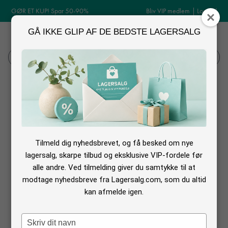
GØR ET KUP! Spar 50-90%
Bliv VIP medlem
|
Log ind
GÅ IKKE GLIP AF DE BEDSTE LAGERSALG
MENU
Log ind
Søg
Vinterjakker til herre udsalg
Vi har listet en række webshops som har tilbud på vinterjakker
til mænd.
Tilmeld dig nyhedsbrevet, og få besked om nye
lagersalg, skarpe tilbud og eksklusive VIP-fordele før
alle andre. Ved tilmelding giver du samtykke til at
modtage nyhedsbreve fra Lagersalg.com, som du altid
kan afmelde igen.
Type