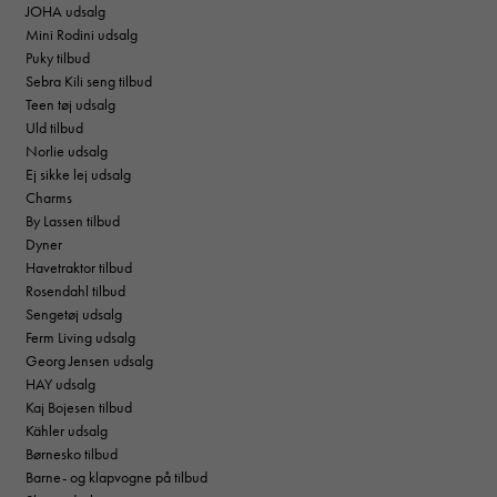
JOHA udsalg
Mini Rodini udsalg
Puky tilbud
Sebra Kili seng tilbud
Teen tøj udsalg
Uld tilbud
Norlie udsalg
Ej sikke lej udsalg
Charms
By Lassen tilbud
Dyner
Havetraktor tilbud
Rosendahl tilbud
Sengetøj udsalg
Ferm Living udsalg
Georg Jensen udsalg
HAY udsalg
Kaj Bojesen tilbud
Kähler udsalg
Børnesko tilbud
Barne- og klapvogne på tilbud