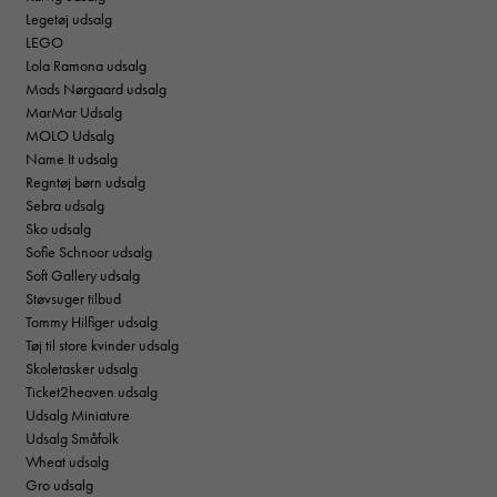
Legetøj udsalg
LEGO
Lola Ramona udsalg
Mads Nørgaard udsalg
MarMar Udsalg
MOLO Udsalg
Name It udsalg
Regntøj børn udsalg
Sebra udsalg
Sko udsalg
Sofie Schnoor udsalg
Soft Gallery udsalg
Støvsuger tilbud
Tommy Hilfiger udsalg
Tøj til store kvinder udsalg
Skoletasker udsalg
Ticket2heaven udsalg
Udsalg Miniature
Udsalg Småfolk
Wheat udsalg
Gro udsalg