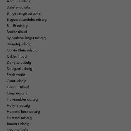
Angulus udsalg
Babytøj udsalg
Billige senge på outlet
Bisgaard sandaler udsalg
Billi Bi udsalg
Bobles tilbud
By Malene Birger udsalg
Børnetøj udsalg
Calvin Klein udsalg
Cykler tilbud
Danefæ udsalg
Desigual udsalg
Freds world
Gant udsalg
Gasgrill tilbud
Garn udsalg
Havemøbler udsalg
Holly´s udsalg
Hummel børn udsalg
Hummel udsalg
Januar Udsalg
Katvig udsalg