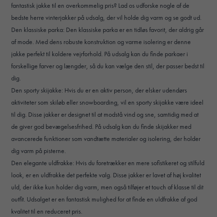
fantastisk jakke til en overkommelig pris? Lad os udforske nogle af de
bedste herre vinterjakker på udsalg, der vil holde dig varm og se godt ud.
Den klassiske parka: Den klassiske parka er en tidløs favorit, der aldrig går
af mode. Med dens robuste konstruktion og varme isolering er denne
jakke perfekt til koldere vejrforhold. På udsalg kan du finde parkaer i
forskellige farver og længder, så du kan vælge den stil, der passer bedst til
dig.
Den sporty skijakke: Hvis du er en aktiv person, der elsker udendørs
aktiviteter som skiløb eller snowboarding, vil en sporty skijakke være ideel
til dig. Disse jakker er designet til at modstå vind og sne, samtidig med at
de giver god bevægelsesfrihed. På udsalg kan du finde skijakker med
avancerede funktioner som vandtætte materialer og isolering, der holder
dig varm på pisterne.
Den elegante uldfrakke: Hvis du foretrækker en mere sofistikeret og stilfuld
look, er en uldfrakke det perfekte valg. Disse jakker er lavet af høj kvalitet
uld, der ikke kun holder dig varm, men også tilføjer et touch af klasse til dit
outfit. Udsalget er en fantastisk mulighed for at finde en uldfrakke af god
kvalitet til en reduceret pris.