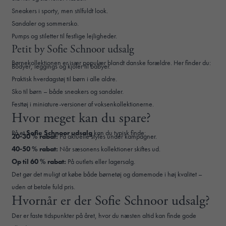
Sneakers i sporty, men stilfuldt look.
Sandaler og sommersko.
Pumps og stiletter til festlige lejligheder.
Petit by Sofie Schnoor udsalg
Børnekollektionen er især populær blandt danske forældre. Her finder du:
Bodyer, leggings og kjoler til babyer.
Praktisk hverdagstøj til børn i alle aldre.
Sko til børn – både sneakers og sandaler.
Festtøj i miniature-versioner af voksenkollektionerne.
Hvor meget kan du spare?
På et
Sofie Schnoor udsalg
kan du typisk finde:
20-30 % rabat:
På aktuelle styles under kampagner.
40-50 % rabat:
Når sæsonens kollektioner skiftes ud.
Op til 60 % rabat:
På outlets eller lagersalg.
Det gør det muligt at købe både børnetøj og damemode i høj kvalitet –
uden at betale fuld pris.
Hvornår er der Sofie Schnoor udsalg?
Der er faste tidspunkter på året, hvor du næsten altid kan finde gode