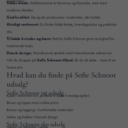
garderober:
Tidløs mode:
Kollektionerne er feminine og klassiske, men med
moderne detaljer.
God kvalitet:
Tøj og sko produceres i materialer, der holder.
Alsidigt sortiment:
Du finder både festtøj, hverdagsstyles og praktiske
sko.
Til både kvinder og børn:
Petit by Sofie Schnoor giver mulighed for
matchende looks.
Dansk design:
Skandinavisk æstetik med internationale referencer.
Når du shopper på
Sofie Schnoor tilbud
, får du alt dette – bare til en
lavere pris.
Hvad kan du finde på Sofie Schnoor
udsalg?
Sofie Schnoor tøj udsalg
Kjoler i feminine snit, perfekte til både hverdag og fest.
Bluser og toppe med unikke prints.
Bukser og leggings i komfortable materialer.
Jakker og frakker i klassisk design.
Sofie Schnoor sko udsalg
Støvler og støvletter i læder.