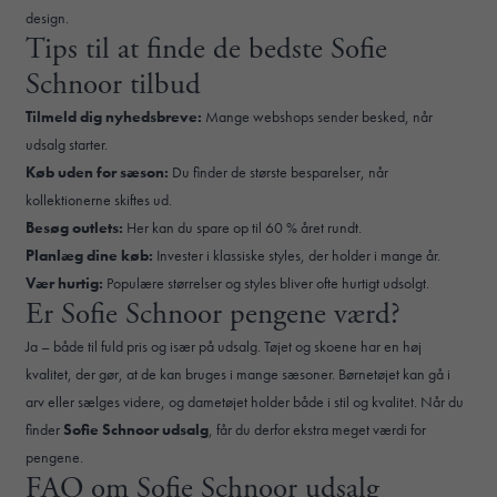
design.
Tips til at finde de bedste Sofie
Schnoor tilbud
Tilmeld dig nyhedsbreve:
Mange webshops sender besked, når
udsalg starter.
Køb uden for sæson:
Du finder de største besparelser, når
kollektionerne skiftes ud.
Besøg outlets:
Her kan du spare op til 60 % året rundt.
Planlæg dine køb:
Invester i klassiske styles, der holder i mange år.
Vær hurtig:
Populære størrelser og styles bliver ofte hurtigt udsolgt.
Er Sofie Schnoor pengene værd?
Ja – både til fuld pris og især på udsalg. Tøjet og skoene har en høj
kvalitet, der gør, at de kan bruges i mange sæsoner. Børnetøjet kan gå i
arv eller sælges videre, og dametøjet holder både i stil og kvalitet. Når du
finder
Sofie Schnoor udsalg
, får du derfor ekstra meget værdi for
pengene.
FAQ om Sofie Schnoor udsalg