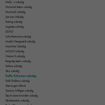
Holly´s udsalg
Hummel børn udsalg
Hummel udsalg
Januar Udsalg
Katvig udsalg
Legetøj udsalg
LEGO
Lola Ramona udsalg
Mads Nørgaard udsalg
MarMar Udsalg
MOLO Udsalg
Name It udsalg
Regntøj børn udsalg
Sebra udsalg
Sko udsalg
Sofie Schnoor udsalg
Soft Gallery udsalg
Støvsuger tilbud
Tommy Hilfiger udsalg
Tøj til store kvinder udsalg
Skoletasker udsalg