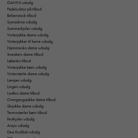
GANNI udsalg
Padeludstyr på tilbud
Birkenstock tilbud
Symaskine udsalg
Sommerkjoler udsalg
Vinterjakke dame udsalg
Vinterjakker til herre udsalg
Hjemmesko dame udsalg
Sneakers dame tilbud
Løbesko tilbud
Vinterjakke børn udsalg
Vinterstøvle dame udsalg
Lamper udsalg
Lingeri udsalg
Loafers dame tilbud
Overgangsjakke dame tilbud
Skijakke dame udsalg
Termostøvler børn tilbud
Festkjoler udsalg
Aiayu udsalg
Dea Kudibal udsalg