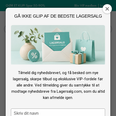
GØR ET KUP! Spar 50-90%
Bliv VIP medlem
|
Log ind
GÅ IKKE GLIP AF DE BEDSTE LAGERSALG
MENU
Log ind
Søg
Sofie Schnoor udsalg
Tilmeld dig nyhedsbrevet, og få besked om nye
lagersalg, skarpe tilbud og eksklusive VIP-fordele før
alle andre. Ved tilmelding giver du samtykke til at
modtage nyhedsbreve fra Lagersalg.com, som du altid
kan afmelde igen.
Type