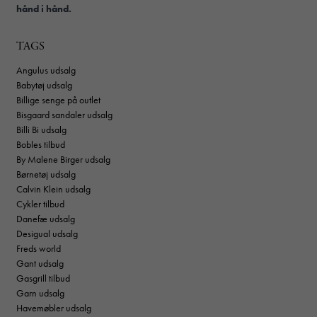
hånd i hånd.
TAGS
Angulus udsalg
Babytøj udsalg
Billige senge på outlet
Bisgaard sandaler udsalg
Billi Bi udsalg
Bobles tilbud
By Malene Birger udsalg
Børnetøj udsalg
Calvin Klein udsalg
Cykler tilbud
Danefæ udsalg
Desigual udsalg
Freds world
Gant udsalg
Gasgrill tilbud
Garn udsalg
Havemøbler udsalg