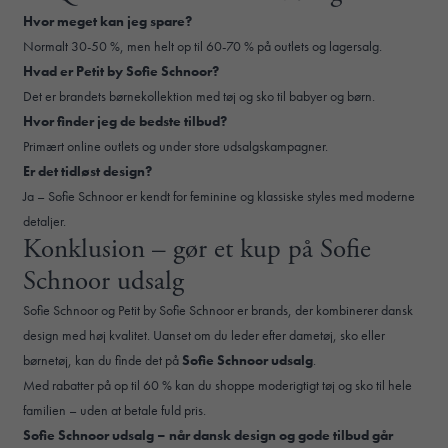
Hvor meget kan jeg spare?
Normalt 30-50 %, men helt op til 60-70 % på outlets og lagersalg.
Hvad er Petit by Sofie Schnoor?
Det er brandets børnekollektion med tøj og sko til babyer og børn.
Hvor finder jeg de bedste tilbud?
Primært online outlets og under store udsalgskampagner.
Er det tidløst design?
Ja – Sofie Schnoor er kendt for feminine og klassiske styles med moderne
detaljer.
Konklusion – gør et kup på Sofie
Schnoor udsalg
Sofie Schnoor og Petit by Sofie Schnoor er brands, der kombinerer dansk
design med høj kvalitet. Uanset om du leder efter dametøj, sko eller
børnetøj, kan du finde det på
Sofie Schnoor udsalg
.
Med rabatter på op til 60 % kan du shoppe moderigtigt tøj og sko til hele
familien – uden at betale fuld pris.
Sofie Schnoor udsalg – når dansk design og gode tilbud går