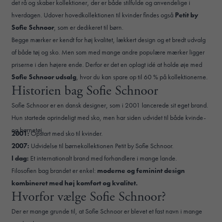
det rå og skaber kollektioner, der er både stilfulde og anvendelige i
hverdagen. Udover hovedkollektionen til kvinder findes også
Petit by
Sofie Schnoor
, som er dedikeret til børn.
Begge mærker er kendt for høj kvalitet, lækkert design og et bredt udvalg
af både tøj og sko. Men som med mange andre populære mærker ligger
priserne i den højere ende. Derfor er det en oplagt idé at holde øje med
Sofie Schnoor udsalg
, hvor du kan spare op til 60 % på kollektionerne.
Historien bag Sofie Schnoor
Sofie Schnoor er en dansk designer, som i 2001 lancerede sit eget brand.
Hun startede oprindeligt med sko, men har siden udvidet til både kvinde-
og børnetøj.
2001:
Opstart med sko til kvinder.
2007:
Udvidelse til børnekollektionen Petit by Sofie Schnoor.
I dag:
Et internationalt brand med forhandlere i mange lande.
Filosofien bag brandet er enkel:
moderne og feminint design
kombineret med høj komfort og kvalitet.
Hvorfor vælge Sofie Schnoor?
Der er mange grunde til, at Sofie Schnoor er blevet et fast navn i mange