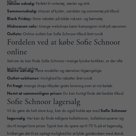
tilbud:
Januar udsalg:
Perfekt til vintertøj, støvler og strik.
Sommerudsalg:
Masser af kjoler, sandaler og sommertøj på tilbud.
Black Friday:
Store rabatter på både voksen- og børnetøj.
Midseason sale:
Mange webshops kører kampagner midt på sæsonen.
Outlets:
Online outlets har Sofie Schnoor tilbud året rundt.
Fordelen ved at købe Sofie Schnoor
online
Selvom du kan finde Sofie Schnoor i mange fysiske butikker, er der ofte
bedre tilbud online.
Større udvalg:
Flere modeller og størrelser tilgængelige.
Outlet-sektioner:
Mulighed for rabatter året rundt.
Fri fragt:
Mange shops tilbyder gratis levering over et vist beløb.
Nemt at sammenligne priser:
Du kan hurtigt finde det bedste tilbud.
Sofie Schnoor lagersalg
Vil du gøre de helt store kup, kan du også holde øje med
Sofie Schnoor
lagersalg
. Her kan du finde tidligere kollektioner, kollektionsprøver og
sko til meget lave priser. Typisk kan du spare op til 70 % på et lagersalg,
hvilket gør det til en oplagt mulighed for at fylde garderoben med dansk