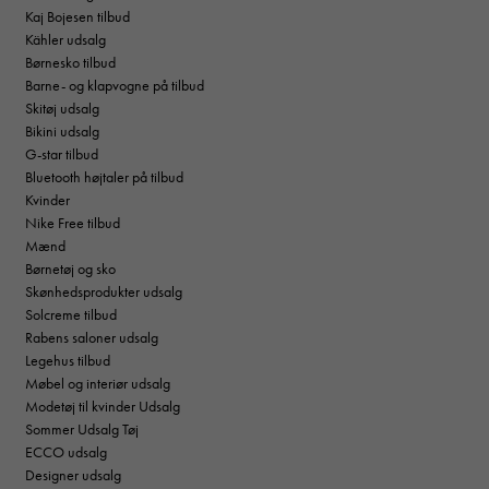
Kaj Bojesen tilbud
Kähler udsalg
Børnesko tilbud
Barne- og klapvogne på tilbud
Skitøj udsalg
Bikini udsalg
G-star tilbud
Bluetooth højtaler på tilbud
Kvinder
Nike Free tilbud
Mænd
Børnetøj og sko
Skønhedsprodukter udsalg
Solcreme tilbud
Rabens saloner udsalg
Legehus tilbud
Møbel og interiør udsalg
Modetøj til kvinder Udsalg
Sommer Udsalg Tøj
ECCO udsalg
Designer udsalg