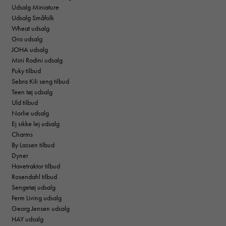
Udsalg Miniature
Udsalg Småfolk
Wheat udsalg
Gro udsalg
JOHA udsalg
Mini Rodini udsalg
Puky tilbud
Sebra Kili seng tilbud
Teen tøj udsalg
Uld tilbud
Norlie udsalg
Ej sikke lej udsalg
Charms
By Lassen tilbud
Dyner
Havetraktor tilbud
Rosendahl tilbud
Sengetøj udsalg
Ferm Living udsalg
Georg Jensen udsalg
HAY udsalg