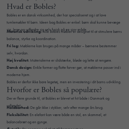
Hvad er Bobles?
Bobles er en dansk virksomhed, der har specialiseret sig i at lave
tumlemøbler til børn. Ideen bag Bobles er enkel: børn skal kunne bevæge
sig, lege og udfordre sig selv fysisk på en sjov måde.
Motorisk udvikling:
Alle Bobles møbler er designet til at stimulere børns
balance, styrke og koordination.
Fri leg:
Møblerne kan bruges på mange måder – børnene bestemmer
selv, hvordan.
Høj kvalitet:
Materialerne er slidstærke, bløde og lette at rengøre.
Dansk design:
Enkle former og flotte farver gør, at møblerne passer ind i
moderne hjem.
Bobles er derfor ikke bare legetøj, men en investering i dit barns udvikling.
Hvorfor er Bobles så populære?
Der er flere grunde til, at Bobles er blevet et hit både i Danmark og
udlandet:
Holdbarhed:
De går ikke i stykker, selv efter mange års brug.
Fleksibilitet:
En elefant kan være både en stol, en skammel, et
balancebræt og en gynge.
Æstetik:
De er pæne nok til at stå fremme i stuen.