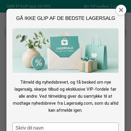
GØR ET KUP! Spar 50-90%
Bliv VIP medlem
|
Log ind
GÅ IKKE GLIP AF DE BEDSTE LAGERSALG
MENU
Log ind
Søg
Bobles tilbud
Her på siden kan du finde et udvalg af
Bobles
på
Tilbud.
De tilbud du
finder her på siden, kan spare dig mange penge. Det er normalvis mellem
Tilmeld dig nyhedsbrevet, og få besked om nye
10 - 25%, men du skal være hurtig, da
Bobles
stort set aldrig er sat ned.
lagersalg, skarpe tilbud og eksklusive VIP-fordele før
alle andre. Ved tilmelding giver du samtykke til at
Her finder du Bobles legemøbler på tilbud.
modtage nyhedsbreve fra Lagersalg.com, som du altid
kan afmelde igen.
Type