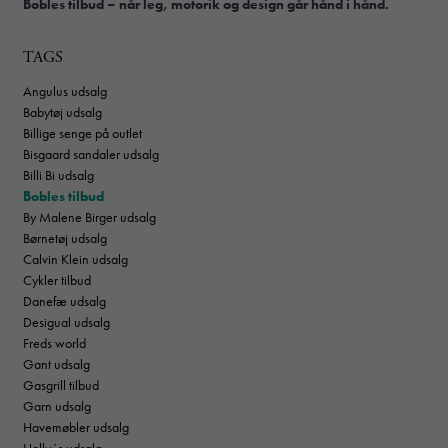
Bobles tilbud – når leg, motorik og design går hånd i hånd.
TAGS
Angulus udsalg
Babytøj udsalg
Billige senge på outlet
Bisgaard sandaler udsalg
Billi Bi udsalg
Bobles tilbud
By Malene Birger udsalg
Børnetøj udsalg
Calvin Klein udsalg
Cykler tilbud
Danefæ udsalg
Desigual udsalg
Freds world
Gant udsalg
Gasgrill tilbud
Garn udsalg
Havemøbler udsalg