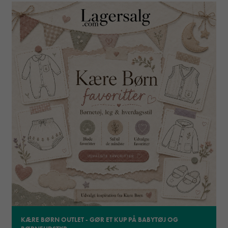
KÆRE BØRN OUTLET - GØR ET KUP PÅ BABYTØJ OG