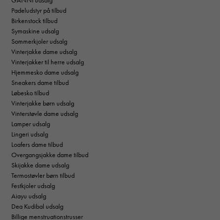
GANNI udsalg
Padeludstyr på tilbud
Birkenstock tilbud
Symaskine udsalg
Sommerkjoler udsalg
Vinterjakke dame udsalg
Vinterjakker til herre udsalg
Hjemmesko dame udsalg
Sneakers dame tilbud
Løbesko tilbud
Vinterjakke børn udsalg
Vinterstøvle dame udsalg
Lamper udsalg
Lingeri udsalg
Loafers dame tilbud
Overgangsjakke dame tilbud
Skijakke dame udsalg
Termostøvler børn tilbud
Festkjoler udsalg
Aiayu udsalg
Dea Kudibal udsalg
Billige menstruationstrusser