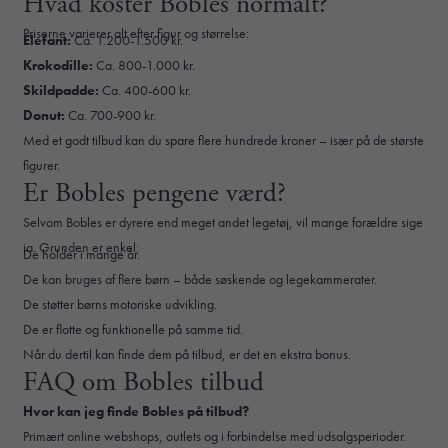
Hvad koster Bobles normalt?
Priserne varierer alt efter figur og størrelse:
Elefant:
Ca. 1.200-1.500 kr.
Krokodille:
Ca. 800-1.000 kr.
Skildpadde:
Ca. 400-600 kr.
Donut:
Ca. 700-900 kr.
Med et godt tilbud kan du spare flere hundrede kroner – især på de største
figurer.
Er Bobles pengene værd?
Selvom Bobles er dyrere end meget andet legetøj, vil mange forældre sige
ja. Grunden er enkel:
De holder i mange år.
De kan bruges af flere børn – både søskende og legekammerater.
De støtter børns motoriske udvikling.
De er flotte og funktionelle på samme tid.
Når du dertil kan finde dem på tilbud, er det en ekstra bonus.
FAQ om Bobles tilbud
Hvor kan jeg finde Bobles på tilbud?
Primært online webshops, outlets og i forbindelse med udsalgsperioder.