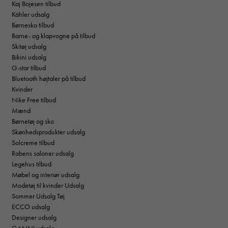
Kaj Bojesen tilbud
Kähler udsalg
Børnesko tilbud
Barne- og klapvogne på tilbud
Skitøj udsalg
Bikini udsalg
G-star tilbud
Bluetooth højtaler på tilbud
Kvinder
Nike Free tilbud
Mænd
Børnetøj og sko
Skønhedsprodukter udsalg
Solcreme tilbud
Rabens saloner udsalg
Legehus tilbud
Møbel og interiør udsalg
Modetøj til kvinder Udsalg
Sommer Udsalg Tøj
ECCO udsalg
Designer udsalg