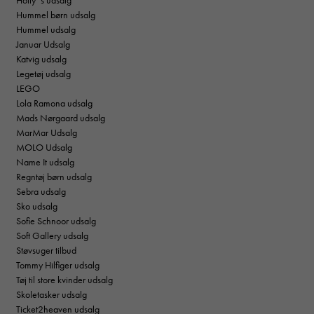
Holly´s udsalg
Hummel børn udsalg
Hummel udsalg
Januar Udsalg
Katvig udsalg
Legetøj udsalg
LEGO
Lola Ramona udsalg
Mads Nørgaard udsalg
MarMar Udsalg
MOLO Udsalg
Name It udsalg
Regntøj børn udsalg
Sebra udsalg
Sko udsalg
Sofie Schnoor udsalg
Soft Gallery udsalg
Støvsuger tilbud
Tommy Hilfiger udsalg
Tøj til store kvinder udsalg
Skoletasker udsalg
Ticket2heaven udsalg