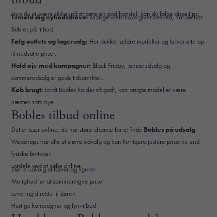
Hvis du vil være sikker på at gøre en god handel, kan du følge disse tips:
Tilmeld dig nyhedsbreve:
Mange webshops giver besked, når de har
Bobles på tilbud.
Følg outlets og lagersalg:
Her dukker ældre modeller og farver ofte op
til nedsatte priser.
Hold øje med kampagner:
Black Friday, januarudsalg og
sommerudsalg er gode tidspunkter.
Køb brugt:
Fordi Bobles holder så godt, kan brugte modeller være
næsten som nye.
Bobles tilbud online
Det er især online, du har størst chance for at finde
Bobles på udsalg
.
Webshops har ofte et større udvalg og kan hurtigere justere priserne end
fysiske butikker.
Fordele ved at købe online:
Større udvalg af farver og figurer
Mulighed for at sammenligne priser
Levering direkte til døren
Hurtige kampagner og lyn-tilbud