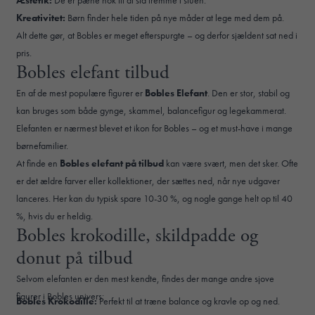
Kreativitet:
Børn finder hele tiden på nye måder at lege med dem på.
Alt dette gør, at Bobles er meget efterspurgte – og derfor sjældent sat ned i
pris.
Bobles elefant tilbud
En af de mest populære figurer er
Bobles Elefant
. Den er stor, stabil og
kan bruges som både gynge, skammel, balancefigur og legekammerat.
Elefanten er nærmest blevet et ikon for Bobles – og et must-have i mange
børnefamilier.
At finde en
Bobles elefant på tilbud
kan være svært, men det sker. Ofte
er det ældre farver eller kollektioner, der sættes ned, når nye udgaver
lanceres. Her kan du typisk spare 10-30 %, og nogle gange helt op til 40
%, hvis du er heldig.
Bobles krokodille, skildpadde og
donut på tilbud
Selvom elefanten er den mest kendte, findes der mange andre sjove
figurer i Bobles univers:
Bobles Krokodille:
Perfekt til at træne balance og kravle op og ned.