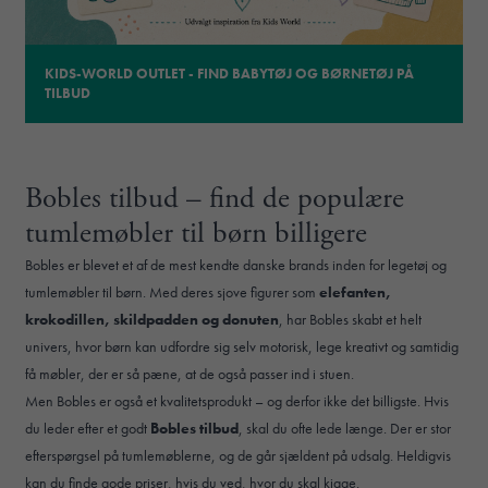
KIDS-WORLD OUTLET - FIND BABYTØJ OG BØRNETØJ PÅ
TILBUD
Bobles tilbud – find de populære
tumlemøbler til børn billigere
Bobles er blevet et af de mest kendte danske brands inden for legetøj og
tumlemøbler til børn. Med deres sjove figurer som
elefanten,
krokodillen, skildpadden og donuten
, har Bobles skabt et helt
univers, hvor børn kan udfordre sig selv motorisk, lege kreativt og samtidig
få møbler, der er så pæne, at de også passer ind i stuen.
Men Bobles er også et kvalitetsprodukt – og derfor ikke det billigste. Hvis
du leder efter et godt
Bobles tilbud
, skal du ofte lede længe. Der er stor
efterspørgsel på tumlemøblerne, og de går sjældent på udsalg. Heldigvis
kan du finde gode priser, hvis du ved, hvor du skal kigge.