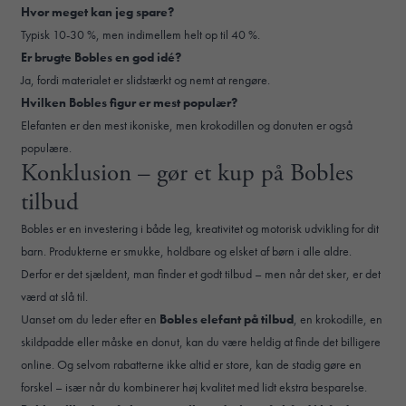
Hvor meget kan jeg spare?
Typisk 10-30 %, men indimellem helt op til 40 %.
Er brugte Bobles en god idé?
Ja, fordi materialet er slidstærkt og nemt at rengøre.
Hvilken Bobles figur er mest populær?
Elefanten er den mest ikoniske, men krokodillen og donuten er også
populære.
Konklusion – gør et kup på Bobles
tilbud
Bobles er en investering i både leg, kreativitet og motorisk udvikling for dit
barn. Produkterne er smukke, holdbare og elsket af børn i alle aldre.
Derfor er det sjældent, man finder et godt tilbud – men når det sker, er det
værd at slå til.
Uanset om du leder efter en
Bobles elefant på tilbud
, en krokodille, en
skildpadde eller måske en donut, kan du være heldig at finde det billigere
online. Og selvom rabatterne ikke altid er store, kan de stadig gøre en
forskel – især når du kombinerer høj kvalitet med lidt ekstra besparelse.