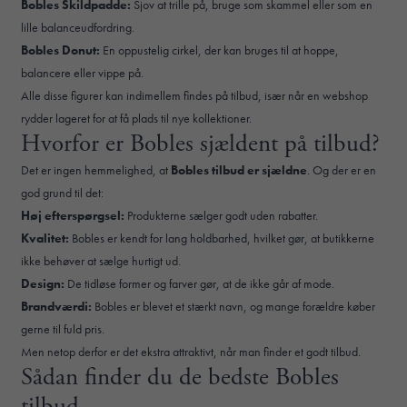
Bobles Skildpadde:
Sjov at trille på, bruge som skammel eller som en
lille balanceudfordring.
Bobles Donut:
En oppustelig cirkel, der kan bruges til at hoppe,
balancere eller vippe på.
Alle disse figurer kan indimellem findes på tilbud, især når en webshop
rydder lageret for at få plads til nye kollektioner.
Hvorfor er Bobles sjældent på tilbud?
Det er ingen hemmelighed, at
Bobles tilbud er sjældne
. Og der er en
god grund til det:
Høj efterspørgsel:
Produkterne sælger godt uden rabatter.
Kvalitet:
Bobles er kendt for lang holdbarhed, hvilket gør, at butikkerne
ikke behøver at sælge hurtigt ud.
Design:
De tidløse former og farver gør, at de ikke går af mode.
Brandværdi:
Bobles er blevet et stærkt navn, og mange forældre køber
gerne til fuld pris.
Men netop derfor er det ekstra attraktivt, når man finder et godt tilbud.
Sådan finder du de bedste Bobles
tilbud