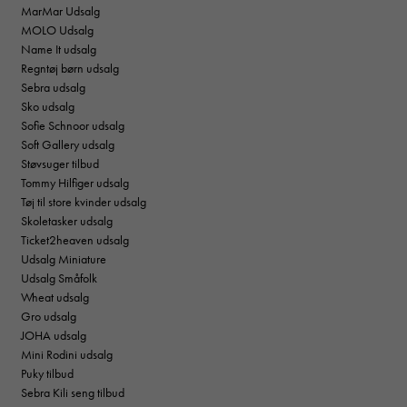
MarMar Udsalg
MOLO Udsalg
Name It udsalg
Regntøj børn udsalg
Sebra udsalg
Sko udsalg
Sofie Schnoor udsalg
Soft Gallery udsalg
Støvsuger tilbud
Tommy Hilfiger udsalg
Tøj til store kvinder udsalg
Skoletasker udsalg
Ticket2heaven udsalg
Udsalg Miniature
Udsalg Småfolk
Wheat udsalg
Gro udsalg
JOHA udsalg
Mini Rodini udsalg
Puky tilbud
Sebra Kili seng tilbud