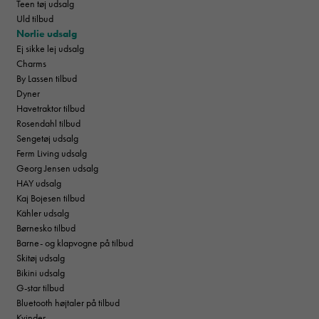
Teen tøj udsalg
Uld tilbud
Norlie udsalg
Ej sikke lej udsalg
Charms
By Lassen tilbud
Dyner
Havetraktor tilbud
Rosendahl tilbud
Sengetøj udsalg
Ferm Living udsalg
Georg Jensen udsalg
HAY udsalg
Kaj Bojesen tilbud
Kähler udsalg
Børnesko tilbud
Barne- og klapvogne på tilbud
Skitøj udsalg
Bikini udsalg
G-star tilbud
Bluetooth højtaler på tilbud
Kvinder