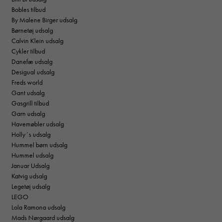
Bobles tilbud
By Malene Birger udsalg
Børnetøj udsalg
Calvin Klein udsalg
Cykler tilbud
Danefæ udsalg
Desigual udsalg
Freds world
Gant udsalg
Gasgrill tilbud
Garn udsalg
Havemøbler udsalg
Holly´s udsalg
Hummel børn udsalg
Hummel udsalg
Januar Udsalg
Katvig udsalg
Legetøj udsalg
LEGO
Lola Ramona udsalg
Mads Nørgaard udsalg