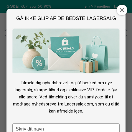
GØR ET KUP! Spar 50-90%
Bliv VIP medlem
|
Log ind
GÅ IKKE GLIP AF DE BEDSTE LAGERSALG
MENU
Log ind
Søg
Norlie udsalg
Tilmeld dig nyhedsbrevet, og få besked om nye
Ingen tilbud fundet med de valgte filtre
lagersalg, skarpe tilbud og eksklusive VIP-fordele før
alle andre. Ved tilmelding giver du samtykke til at
modtage nyhedsbreve fra Lagersalg.com, som du altid
kan afmelde igen.
Norlie er lukket ned og du kan derfor ikke længere købe deres tøj
Norlie lagersalg
Type
Spar 40% på Norlie i deres egen webshop. Du finder et stort udvalg af tøj