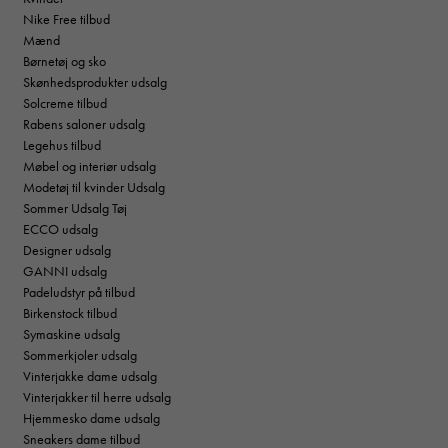
Nike Free tilbud
Mænd
Børnetøj og sko
Skønhedsprodukter udsalg
Solcreme tilbud
Rabens saloner udsalg
Legehus tilbud
Møbel og interiør udsalg
Modetøj til kvinder Udsalg
Sommer Udsalg Tøj
ECCO udsalg
Designer udsalg
GANNI udsalg
Padeludstyr på tilbud
Birkenstock tilbud
Symaskine udsalg
Sommerkjoler udsalg
Vinterjakke dame udsalg
Vinterjakker til herre udsalg
Hjemmesko dame udsalg
Sneakers dame tilbud