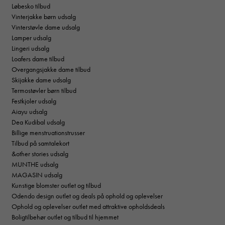
Løbesko tilbud
Vinterjakke børn udsalg
Vinterstøvle dame udsalg
Lamper udsalg
Lingeri udsalg
Loafers dame tilbud
Overgangsjakke dame tilbud
Skijakke dame udsalg
Termostøvler børn tilbud
Festkjoler udsalg
Aiayu udsalg
Dea Kudibal udsalg
Billige menstruationstrusser
Tilbud på samtalekort
&other stories udsalg
MUNTHE udsalg
MAGASIN udsalg
Kunstige blomster outlet og tilbud
Odendo design outlet og deals på ophold og oplevelser
Ophold og oplevelser outlet med attraktive opholdsdeals
Boligtilbehør outlet og tilbud til hjemmet