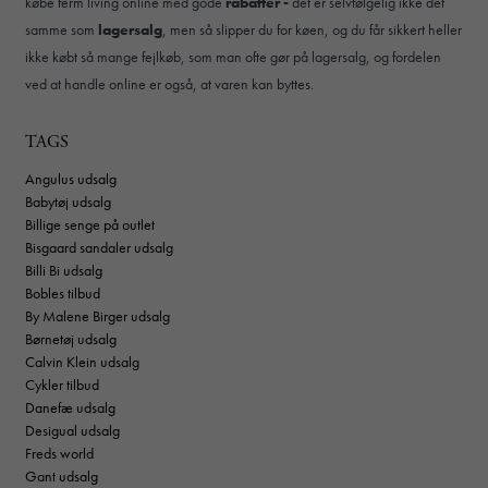
købe ferm living online med gode
rabatter -
det er selvfølgelig ikke det
samme som
lagersalg
, men så slipper du for køen, og du får sikkert heller
ikke købt så mange fejlkøb, som man ofte gør på lagersalg, og fordelen
ved at handle online er også, at varen kan byttes.
TAGS
Angulus udsalg
Babytøj udsalg
Billige senge på outlet
Bisgaard sandaler udsalg
Billi Bi udsalg
Bobles tilbud
By Malene Birger udsalg
Børnetøj udsalg
Calvin Klein udsalg
Cykler tilbud
Danefæ udsalg
Desigual udsalg
Freds world
Gant udsalg