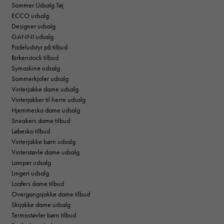
Sommer Udsalg Tøj
ECCO udsalg
Designer udsalg
GANNI udsalg
Padeludstyr på tilbud
Birkenstock tilbud
Symaskine udsalg
Sommerkjoler udsalg
Vinterjakke dame udsalg
Vinterjakker til herre udsalg
Hjemmesko dame udsalg
Sneakers dame tilbud
Løbesko tilbud
Vinterjakke børn udsalg
Vinterstøvle dame udsalg
Lamper udsalg
Lingeri udsalg
Loafers dame tilbud
Overgangsjakke dame tilbud
Skijakke dame udsalg
Termostøvler børn tilbud