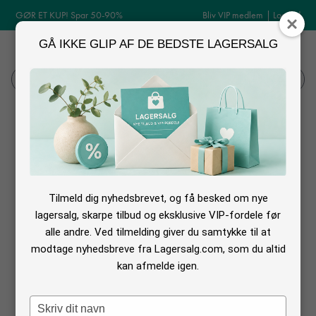
GØR ET KUP! Spar 50-90%
Bliv VIP medlem
|
Log ind
GÅ IKKE GLIP AF DE BEDSTE LAGERSALG
MENU
Log ind
Søg
Ferm Living udsalg
Tilmeld dig nyhedsbrevet, og få besked om nye
Ingen tilbud fundet med de valgte filtre
lagersalg, skarpe tilbud og eksklusive VIP-fordele før
alle andre. Ved tilmelding giver du samtykke til at
modtage nyhedsbreve fra Lagersalg.com, som du altid
kan afmelde igen.
Webshops med rabat på Ferm Living
Ferm living
er en
dansk virksomhed
som har taget danskerne med
Type
storm. Det er gået utroligt stærkt, siden det startede i 2015 af
Trine