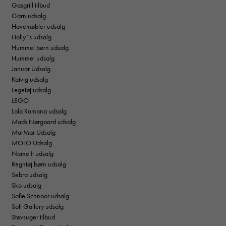
Gasgrill tilbud
Garn udsalg
Havemøbler udsalg
Holly´s udsalg
Hummel børn udsalg
Hummel udsalg
Januar Udsalg
Katvig udsalg
Legetøj udsalg
LEGO
Lola Ramona udsalg
Mads Nørgaard udsalg
MarMar Udsalg
MOLO Udsalg
Name It udsalg
Regntøj børn udsalg
Sebra udsalg
Sko udsalg
Sofie Schnoor udsalg
Soft Gallery udsalg
Støvsuger tilbud