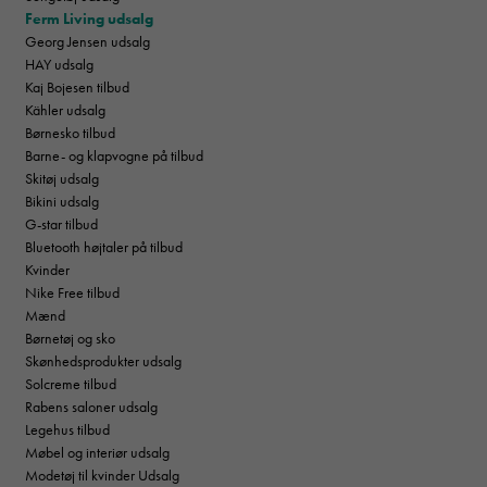
Ferm Living udsalg
Georg Jensen udsalg
HAY udsalg
Kaj Bojesen tilbud
Kähler udsalg
Børnesko tilbud
Barne- og klapvogne på tilbud
Skitøj udsalg
Bikini udsalg
G-star tilbud
Bluetooth højtaler på tilbud
Kvinder
Nike Free tilbud
Mænd
Børnetøj og sko
Skønhedsprodukter udsalg
Solcreme tilbud
Rabens saloner udsalg
Legehus tilbud
Møbel og interiør udsalg
Modetøj til kvinder Udsalg