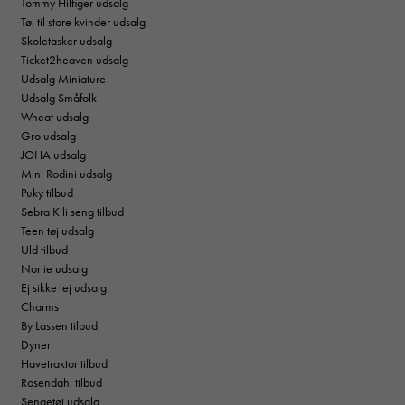
Tommy Hilfiger udsalg
Tøj til store kvinder udsalg
Skoletasker udsalg
Ticket2heaven udsalg
Udsalg Miniature
Udsalg Småfolk
Wheat udsalg
Gro udsalg
JOHA udsalg
Mini Rodini udsalg
Puky tilbud
Sebra Kili seng tilbud
Teen tøj udsalg
Uld tilbud
Norlie udsalg
Ej sikke lej udsalg
Charms
By Lassen tilbud
Dyner
Havetraktor tilbud
Rosendahl tilbud
Sengetøj udsalg