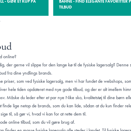
 - GØR ET KUP PÅ
BAHNE - FIND ELEGANTE FAVORITTER 
TILBUD
r
bud
ud online?
dig, der gerne vil slippe for den lange kø til de fysiske lagersalg? Denn
lbud fra dine yndlings brands.
e priser, som ved fysiske lagersalg, men vi har fundet de webshops, som
 bliver hele tiden opdateret med nye gode tilbud, og der er alt imellem himme
sv. Måske du leder efter et par nye Nike sko, kvalitetstøj til dine børn elle
at finde lige netop de brands, som du kan lide, sådan at du kun finder re
ge til, så gør vi, hvad vi kan for at rette dem til.
gode online tilbud, som du vil gøre brug af.
 kan findes en masse
fysiske lagersalg
alle steder i landet. Til fysiske lage