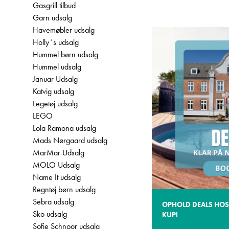
Gasgrill tilbud
Garn udsalg
Havemøbler udsalg
Holly´s udsalg
Hummel børn udsalg
Hummel udsalg
Januar Udsalg
Katvig udsalg
Legetøj udsalg
LEGO
Lola Ramona udsalg
Mads Nørgaard udsalg
MarMar Udsalg
MOLO Udsalg
Name It udsalg
Regntøj børn udsalg
Sebra udsalg
OPHOLD DEALS HOS
Sko udsalg
KUP!
Sofie Schnoor udsalg