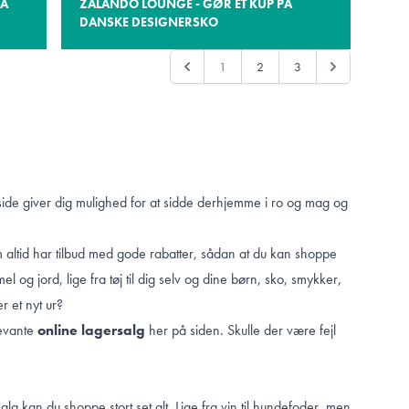
PÅ
ZALANDO LOUNGE - GØR ET KUP PÅ
DANSKE DESIGNERSKO
1
2
3
e side giver dig mulighed for at sidde derhjemme i ro og mag og
 altid har tilbud med gode rabatter, sådan at du kan shoppe
l og jord, lige fra tøj til dig selv og dine børn, sko, smykker,
r et nyt ur?
levante
online lagersalg
her på siden. Skulle der være fejl
rsalg kan du shoppe stort set alt. Lige fra vin til hundefoder, men