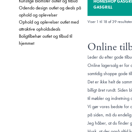
Kunstige blomster outlet og tilbud
HOMESHOP GASGRILL
GASGRILL
Odendo design outlet og deals på
ophold og oplevelser
Ophold og oplevelser outlet med
Viser
1
til
18
af
39
resultate
attraktive opholdsdeals
Boligtilbehør outlet og tilbud til
hjemmet
Online til
Leder du efter gode tilb
Online lagersalg er for 
samtidig shoppe gode ti
Det er ikke helt de samm
billigt året rundt. Siden
til møbler og indretning o
Vi gør vores bedste for 
på siden, må du endelig si
Jeg håber, at du finder 
Husk, at der også altid