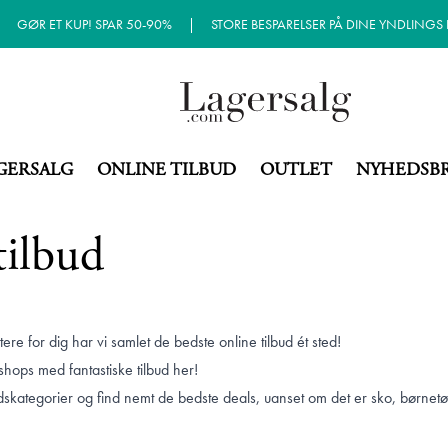
|
GØR ET KUP! SPAR 50-90%
|
STORE BESPARELSER PÅ DINE YNDLINGS
GERSALG
ONLINE TILBUD
OUTLET
NYHEDSB
tilbud
tere for dig har vi samlet de bedste online tilbud ét sted!
hops med fantastiske tilbud her!
skategorier og find nemt de bedste deals, uanset om det er sko, børnetøj,