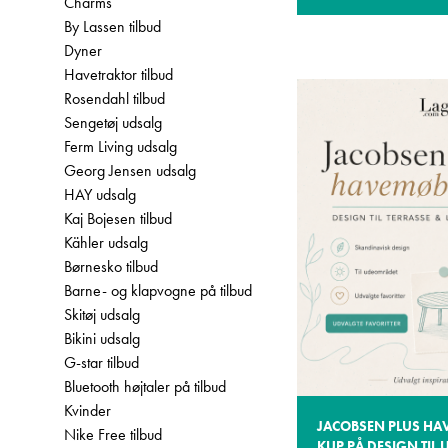
Charms
By Lassen tilbud
Dyner
Havetraktor tilbud
Rosendahl tilbud
Sengetøj udsalg
Ferm Living udsalg
Georg Jensen udsalg
HAY udsalg
Kaj Bojesen tilbud
Kähler udsalg
Børnesko tilbud
Barne- og klapvogne på tilbud
Skitøj udsalg
Bikini udsalg
G-star tilbud
Bluetooth højtaler på tilbud
Kvinder
JACOBSEN PLUS HAV
Nike Free tilbud
KUP PÅ DESIGN TIL