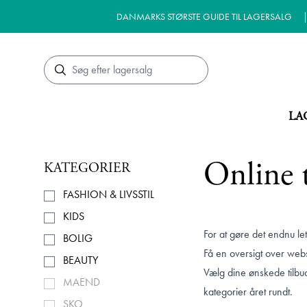
DANMARKS STØRSTE GUIDE TIL LAGERSALG
Søg
LA
Online 
KATEGORIER
FASHION & LIVSSTIL
KIDS
For at gøre det endnu let
BOLIG
Få en oversigt over webs
BEAUTY
Vælg dine ønskede tilbud
MAEND
kategorier året rundt.
SKO