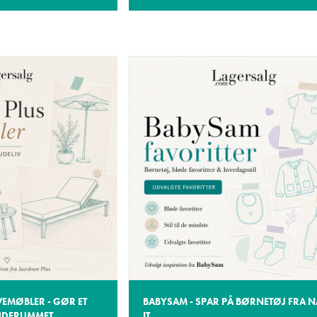
EMØBLER - GØR ET
BABYSAM - SPAR PÅ BØRNETØJ FRA 
 UDERUMMET
IT