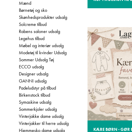
Mænd
Børnetøj og sko
Skønhedsprodukter udsalg
Solcreme tilbud
Rabens saloner udsalg
Legehus tilbud
Møbel og interiør udsalg
Modetøj til kvinder Udsalg
Sommer Udsalg Tøj
ECCO udsalg
Designer udsalg
GANNI udsalg
Padeludstyr på tilbud
Birkenstock tilbud
Symaskine udsalg
Sommerkjoler udsalg
Vinterjakke dame udsalg
Vinterjakker til herre udsalg
KÆRE BØRN - GØR 
Hjemmesko dame udsalg