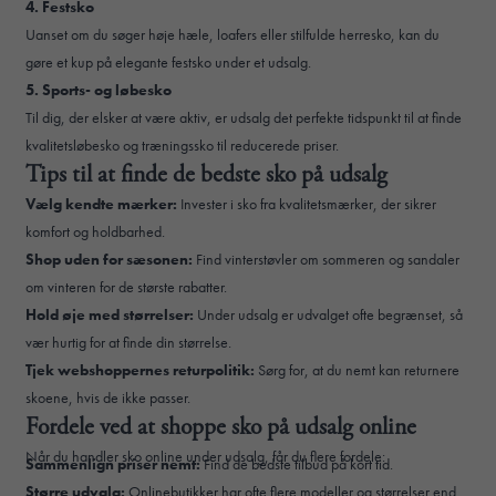
4. Festsko
Uanset om du søger høje hæle, loafers eller stilfulde herresko, kan du
gøre et kup på elegante festsko under et udsalg.
5. Sports- og løbesko
Til dig, der elsker at være aktiv, er udsalg det perfekte tidspunkt til at finde
kvalitetsløbesko og træningssko til reducerede priser.
Tips til at finde de bedste sko på udsalg
Vælg kendte mærker:
Invester i sko fra kvalitetsmærker, der sikrer
komfort og holdbarhed.
Shop uden for sæsonen:
Find vinterstøvler om sommeren og sandaler
om vinteren for de største rabatter.
Hold øje med størrelser:
Under udsalg er udvalget ofte begrænset, så
vær hurtig for at finde din størrelse.
Tjek webshoppernes returpolitik:
Sørg for, at du nemt kan returnere
skoene, hvis de ikke passer.
Fordele ved at shoppe sko på udsalg online
Når du handler sko online under udsalg, får du flere fordele:
Sammenlign priser nemt:
Find de bedste tilbud på kort tid.
Større udvalg:
Onlinebutikker har ofte flere modeller og størrelser end