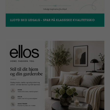
LLOYD SKO UDSALG - SPAR PÅ KLASSISKE KVALITETSSKO