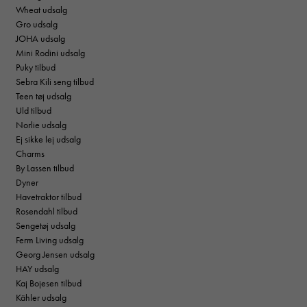
Wheat udsalg
Gro udsalg
JOHA udsalg
Mini Rodini udsalg
Puky tilbud
Sebra Kili seng tilbud
Teen tøj udsalg
Uld tilbud
Norlie udsalg
Ej sikke lej udsalg
Charms
By Lassen tilbud
Dyner
Havetraktor tilbud
Rosendahl tilbud
Sengetøj udsalg
Ferm Living udsalg
Georg Jensen udsalg
HAY udsalg
Kaj Bojesen tilbud
Kähler udsalg