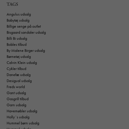
TAGS
Angulus udsalg
Babytøj udsalg
Billige senge på outlet
Bisgaard sandaler udsalg
Billi Bi udsalg
Bobles tilbud
By Malene Birger udsalg
Børnetøj udsalg
Calvin Klein udsalg
Cykler tilbud
Danefæ udsalg
Desigual udsalg
Freds world
Gant udsalg
Gasgrill tilbud
Garn udsalg
Havemøbler udsalg
Holly´s udsalg
Hummel børn udsalg
Hummel udsalg