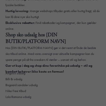
fysiske butikker.
Hurtig levering:
Mange webshops tilbyder gratis eller hurtig fragt, så du
kan få dine nye sko hurtigt.
Eksklusive rabatter:
Find rabatkoder og kampagner, der kun gælder
online.
Shop sko udsalg hos [DIN
BUTIK/PLATFORM NAVN]
Hos [DIN BUTIK/PLATFORM NAVN] gør vi det nemt at finde de bedste
sko tilbud online. Med vores oversigt over aktuelle kampagner kan du
spare penge på alt fra sneakers til støvler – uanset stil og behov.
Gør et kup i dag og shop dine favoritsko på udsalg – stil og
komfort behøver ikke koste en formue!
Angulus udsalg
Billi Bi udsalg
Bisgaard sandaler udsalg
Nike Free tilbud
Lola Ramona udsalg