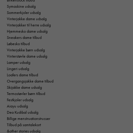
Symaskine udsalg
Sommerkjoler udsalg
Vinterjakke dame udsalg
Vinterjakker til herre udsalg
Hjemmesko dame udsalg
Sneakers dame tilbud
Løbesko tilbud
Vinterjakke børn udsalg
Vinterstøvle dame udsalg
Lamper udsalg
Lingeri udsalg
Loafers dame tilbud
Overgangsjakke dame tilbud
Skijakke dame udsalg
Termostøvler børn tilbud
Festkjoler udsalg
Aiayu udsalg
Dea Kudibal udsalg
Billige menstruationstrusser
Tilbud på samtalekort
&other stories udsalg