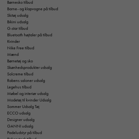
Børnesko tilbud
Barne- og klapvogne på tilbud
Skitøj udsalg
Bikini udsalg
G-star tilbud
Bluetooth højtaler på tilbud
Kvinder
Nike Free tilbud
Mænd
Børnetøj og sko
Skønhedsprodukter udsalg
Solcreme tilbud
Rabens saloner udsalg
Legehus tilbud
Møbel og interiør udsalg
Modetøj til kvinder Udsalg
Sommer Udsalg Tøj
ECCO udsalg
Designer udsalg
GANNI udsalg
Padeludstyr på tilbud
Birkenstock tilbud