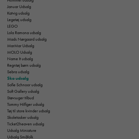
Januar Udsalg
Katvig udsalg
Legetøj udsalg
LEGO
Lola Ramona udsalg
Mads Nørgaard udsalg
MarMar Udsalg
MOLO Udsalg
Name It udsalg
Regntøj børn udsalg
Sebra udsalg
Sko udsalg
Sofie Schnoor udsalg
Soft Gallery udsalg
Støvsuger tilbud
Tommy Hilfiger udsalg
Tøj til store kvinder udsalg
Skoletasker udsalg
Ticket2heaven udsalg
Udsalg Miniature
Udsalg Småfolk