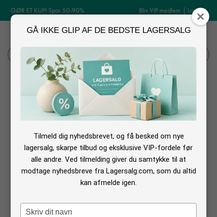
GØR ET KUP! Spar 50-90%
Bliv VIP medlem
|
Log ind
GÅ IKKE GLIP AF DE BEDSTE LAGERSALG
MENU
Log ind
Søg
Sko udsalg
Sko udsalg online
Tilmeld dig nyhedsbrevet, og få besked om nye
Mangler du nye sko? Og vil du gerne have en god kvalitet, men gider du
lagersalg, skarpe tilbud og eksklusive VIP-fordele før
ikke betale det, de koster? Så er hjælpen nær. For vil du have nyt
fodtøj
alle andre. Ved tilmelding giver du samtykke til at
med raba
t, så er det her, du finder de bedste sider med tilbud på alt
modtage nyhedsbreve fra Lagersalg.com, som du altid
inden for sko.
kan afmelde igen.
Type