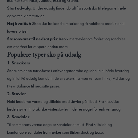
mærker som Nike, Adidas, Ecco og Ganni.
Stort udvalg:
Under udsalg finder du alt fra sportssko til elegante hæle
og varme vinterstøvler.
Høj kvalitet:
Shop sko fra kendte mærker og få holdbare produkter til
lavere priser.
Sæsonvarer til nedsat pris:
Køb vinterstøvler om foråret og sandaler
om efteråret for at spare endnu mere.
Populære typer sko på udsalg
1. Sneakers
Sneakers er en must-have i enhver garderobe og ideelle til både hverdag
og fritid. På udsalg kan du finde sneakers fra mærker som Nike, Adidas og
New Balance til nedsatte priser.
2. Støvler
Hold fødderne varme og stilfulde med støvler på tilbud. Fra klassiske
læderstøvler til praktiske vinterstøvler – der er noget for enhver smag.
3. Sandaler
Til sommerens varme dage er sandaler et must. Find stilfulde og
komfortable sandaler fra mærker som Birkenstock og Ecco.