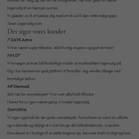
lagersalg til en kæmpe succes.
Vi glæder os til at hjælpe dig med at nå ud til den rette målgruppe.
Team Lagersalg.com
Det siger vores kunder
7 DAYS Active
Vi har været super tilfredse. Altid hurtig respons og god service!!
NN.07
Vi forsøger at teste lidt forskellige måder at markedsføre lagersalg på.
Og i har bestemt en god platform til formålet. Jeg vender tilbage ved
fremtidige behov.
MP Denmark
Selv tak for samarbejdet! Vi er som altid helt tilfredse
I hører fra os igen næste gang vi holder lagersalg.
GAI+LISVA
Vi siger også tak for det gode samarbejde. Formularen er nemt at udfylde
og indsende og dejligt at vi kan bruge det billedmateriale, vi ønsker.
Derudover er I hurtige til at sætte tingene op, besvare mails hurtigt og lave