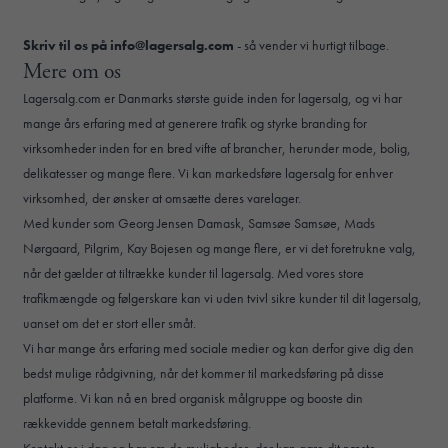
Skriv til os på
info@lagersalg.com
- så vender vi hurtigt tilbage.
Mere om os
Lagersalg.com er Danmarks største guide inden for lagersalg, og vi har
mange års erfaring med at generere trafik og styrke branding for
virksomheder inden for en bred vifte af brancher, herunder mode, bolig,
delikatesser og mange flere. Vi kan markedsføre lagersalg for enhver
virksomhed, der ønsker at omsætte deres varelager.
Med kunder som Georg Jensen Damask, Samsøe Samsøe, Mads
Nørgaard, Pilgrim, Kay Bojesen og
mange flere
, er vi det foretrukne valg,
når det gælder at tiltrække kunder til lagersalg. Med vores store
trafikmængde og følgerskare kan vi uden tvivl sikre kunder til dit lagersalg,
uanset om det er stort eller småt.
Vi har mange års erfaring med sociale medier og kan derfor give dig den
bedst mulige rådgivning, når det kommer til markedsføring på disse
platforme. Vi kan nå en bred organisk målgruppe og booste din
rækkevidde gennem betalt markedsføring.
Kontakt os i dag og hør om de muligheder, der kan gøre dit næste