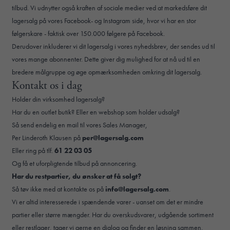
tilbud. Vi udnytter også kraften af sociale medier ved at markedsføre dit
lagersalg på vores Facebook- og Instagram side, hvor vi har en stor
følgerskare - faktisk over 150.000 følgere på Facebook.
Derudover inkluderer vi dit lagersalg i vores nyhedsbrev, der sendes ud til
vores mange abonnenter. Dette giver dig mulighed for at nå ud til en
bredere målgruppe og øge opmærksomheden omkring dit lagersalg.
Kontakt os i dag
Holder din virksomhed lagersalg?
Har du en outlet butik? Eller en webshop som holder udsalg?
Så send endelig en mail til vores Sales Manager,
Per Linderoth Klausen på
per@lagersalg.com
Eller ring på tlf.
61 22 03 05
Og få et uforpligtende tilbud på annoncering.
Har du restpartier, du ønsker at få solgt?
Så tøv ikke med at kontakte os på
info@lagersalg.com
.
Vi er altid interesserede i spændende varer - uanset om det er mindre
partier eller større mængder. Har du overskudsvarer, udgående sortiment
eller restlager, tager vi gerne en dialog og finder en løsning sammen.