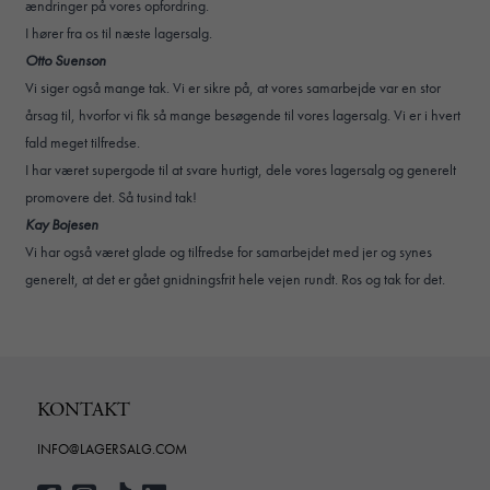
ændringer på vores opfordring.
I hører fra os til næste lagersalg.
Otto Suenson
Vi siger også mange tak. Vi er sikre på, at vores samarbejde var en stor
årsag til, hvorfor vi fik så mange besøgende til vores lagersalg. Vi er i hvert
fald meget tilfredse.
I har været supergode til at svare hurtigt, dele vores lagersalg og generelt
promovere det. Så tusind tak!
Kay Bojesen
Vi har også været glade og tilfredse for samarbejdet med jer og synes
generelt, at det er gået gnidningsfrit hele vejen rundt. Ros og tak for det.
KONTAKT
INFO@LAGERSALG.COM