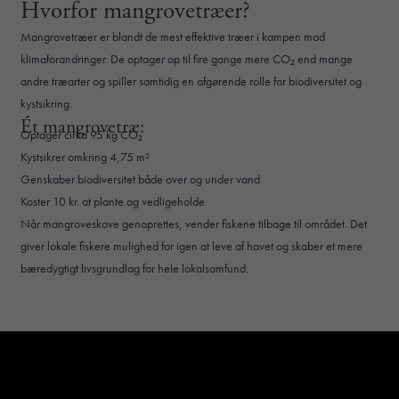
Hvorfor mangrovetræer?
Mangrovetræer er blandt de mest effektive træer i kampen mod
klimaforandringer. De optager op til fire gange mere CO₂ end mange
andre træarter og spiller samtidig en afgørende rolle for biodiversitet og
kystsikring.
Ét mangrovetræ:
Optager cirka 95 kg CO₂
Kystsikrer omkring 4,75 m²
Genskaber biodiversitet både over og under vand
Koster 10 kr. at plante og vedligeholde
Når mangroveskove genoprettes, vender fiskene tilbage til området. Det
giver lokale fiskere mulighed for igen at leve af havet og skaber et mere
bæredygtigt livsgrundlag for hele lokalsamfund.