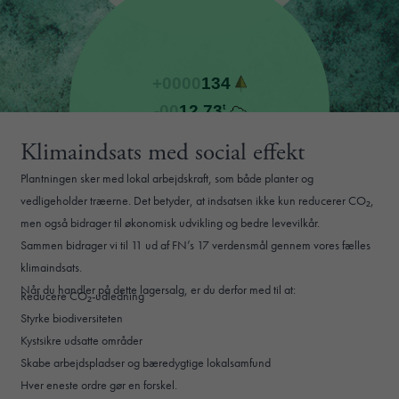
Klimaindsats med social effekt
Plantningen sker med lokal arbejdskraft, som både planter og
vedligeholder træerne. Det betyder, at indsatsen ikke kun reducerer CO₂,
men også bidrager til økonomisk udvikling og bedre levevilkår.
Sammen bidrager vi til 11 ud af FN’s 17 verdensmål gennem vores fælles
klimaindsats.
Når du handler på dette lagersalg, er du derfor med til at:
Reducere CO₂-udledning
Styrke biodiversiteten
Kystsikre udsatte områder
Skabe arbejdspladser og bæredygtige lokalsamfund
Hver eneste ordre gør en forskel.