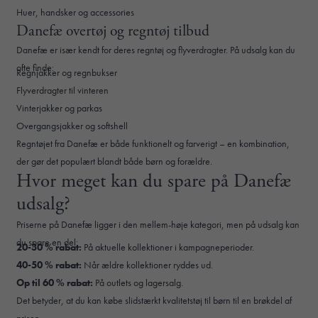
Huer, handsker og accessories
Danefæ overtøj og regntøj tilbud
Danefæ er især kendt for deres regntøj og flyverdragter. På udsalg kan du
ofte finde:
Regnjakker og regnbukser
Flyverdragter til vinteren
Vinterjakker og parkas
Overgangsjakker og softshell
Regntøjet fra Danefæ er både funktionelt og farverigt – en kombination,
der gør det populært blandt både børn og forældre.
Hvor meget kan du spare på Danefæ
udsalg?
Priserne på Danefæ ligger i den mellem-høje kategori, men på udsalg kan
du spare en del:
20-30 % rabat:
På aktuelle kollektioner i kampagneperioder.
40-50 % rabat:
Når ældre kollektioner ryddes ud.
Op til 60 % rabat:
På outlets og lagersalg.
Det betyder, at du kan købe slidstærkt kvalitetstøj til børn til en brøkdel af