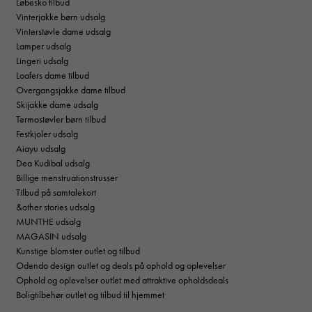
Løbesko tilbud
Vinterjakke børn udsalg
Vinterstøvle dame udsalg
Lamper udsalg
Lingeri udsalg
Loafers dame tilbud
Overgangsjakke dame tilbud
Skijakke dame udsalg
Termostøvler børn tilbud
Festkjoler udsalg
Aiayu udsalg
Dea Kudibal udsalg
Billige menstruationstrusser
Tilbud på samtalekort
&other stories udsalg
MUNTHE udsalg
MAGASIN udsalg
Kunstige blomster outlet og tilbud
Odendo design outlet og deals på ophold og oplevelser
Ophold og oplevelser outlet med attraktive opholdsdeals
Boligtilbehør outlet og tilbud til hjemmet