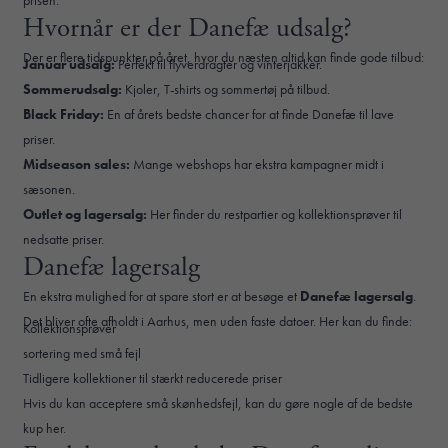
prisen.
Hvornår er der Danefæ udsalg?
Der er flere tidspunkter på året, hvor du næsten altid kan finde gode tilbud:
Januar udsalg:
Perfekt til flyverdragter og vinterjakker.
Sommerudsalg:
Kjoler, T-shirts og sommertøj på tilbud.
Black Friday:
En af årets bedste chancer for at finde Danefæ til lave
priser.
Midseason sales:
Mange webshops har ekstra kampagner midt i
sæsonen.
Outlet og lagersalg:
Her finder du restpartier og kollektionsprøver til
nedsatte priser.
Danefæ lagersalg
En ekstra mulighed for at spare stort er at besøge et
Danefæ lagersalg
.
Det bliver ofte afholdt i Aarhus, men uden faste datoer. Her kan du finde:
Kollektionsprøver
sortering med små fejl
Tidligere kollektioner til stærkt reducerede priser
Hvis du kan acceptere små skønhedsfejl, kan du gøre nogle af de bedste
kup her.