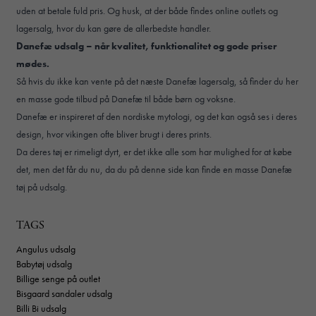
uden at betale fuld pris. Og husk, at der både findes online outlets og
lagersalg, hvor du kan gøre de allerbedste handler.
Danefæ udsalg – når kvalitet, funktionalitet og gode priser
mødes.
Så hvis du ikke kan vente på det næste
Danefæ lagersalg
, så finder du her
en masse gode tilbud på Danefæ til både børn og voksne.
Danefæ er inspireret af den nordiske mytologi, og det kan også ses i deres
design, hvor vikingen ofte bliver brugt i deres prints.
Da deres tøj er rimeligt dyrt, er det ikke alle som har mulighed for at købe
det, men det får du nu, da du på denne side kan finde en masse Danefæ
tøj på udsalg.
TAGS
Angulus udsalg
Babytøj udsalg
Billige senge på outlet
Bisgaard sandaler udsalg
Billi Bi udsalg