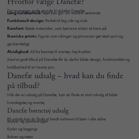
Hvorfor vælge Danefæ?
Der er mange gode grunde til at købe Danefæ:
Lang holdbarhed:
Tøjet kan gå i arv mellem søskende.
Funktionelt design:
Perfekt til leg ude og inde.
Komfort:
Bløde materialer, som børnene elsker at have på.
Ikoniske prints:
Figurer som vikinger og prinsesser gør tøjet sjovt og
genkendeligt.
Alsidighed:
Alt fra basistøj til overtøj i høj kvalitet.
Med et godt tilbud på Danefæ får du derfor både design, funktionalitet og
holdbarhed til en lavere pris.
Danefæ udsalg – hvad kan du finde
på tilbud?
Når der er udsalg på Danefæ, kan du finde et stort udvalg af både
hverdagstøj og overtøj.
Danefæ børnetøj udsalg
På udsalg kan du finde et bredt sortiment til børn i alle aldre:
Bodyer og sparkedragter
Kjoler og leggings
Bukser og trøjer