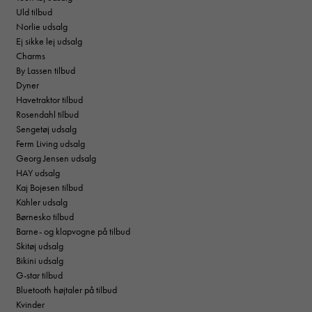
Uld tilbud
Norlie udsalg
Ej sikke lej udsalg
Charms
By Lassen tilbud
Dyner
Havetraktor tilbud
Rosendahl tilbud
Sengetøj udsalg
Ferm Living udsalg
Georg Jensen udsalg
HAY udsalg
Kaj Bojesen tilbud
Kähler udsalg
Børnesko tilbud
Barne- og klapvogne på tilbud
Skitøj udsalg
Bikini udsalg
G-star tilbud
Bluetooth højtaler på tilbud
Kvinder