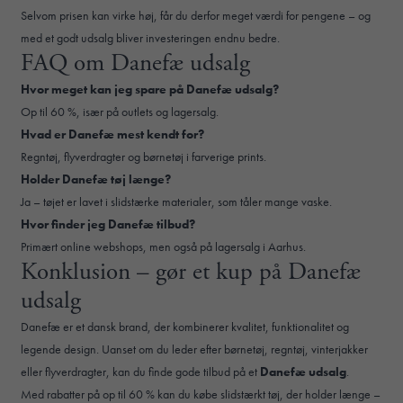
Selvom prisen kan virke høj, får du derfor meget værdi for pengene – og
med et godt udsalg bliver investeringen endnu bedre.
FAQ om Danefæ udsalg
Hvor meget kan jeg spare på Danefæ udsalg?
Op til 60 %, især på outlets og lagersalg.
Hvad er Danefæ mest kendt for?
Regntøj, flyverdragter og børnetøj i farverige prints.
Holder Danefæ tøj længe?
Ja – tøjet er lavet i slidstærke materialer, som tåler mange vaske.
Hvor finder jeg Danefæ tilbud?
Primært online webshops, men også på lagersalg i Aarhus.
Konklusion – gør et kup på Danefæ
udsalg
Danefæ er et dansk brand, der kombinerer kvalitet, funktionalitet og
legende design. Uanset om du leder efter børnetøj, regntøj, vinterjakker
eller flyverdragter, kan du finde gode tilbud på et
Danefæ udsalg
.
Med rabatter på op til 60 % kan du købe slidstærkt tøj, der holder længe –