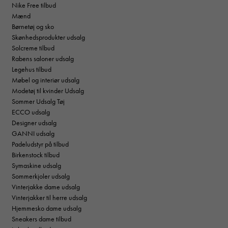
Nike Free tilbud
Mænd
Børnetøj og sko
Skønhedsprodukter udsalg
Solcreme tilbud
Rabens saloner udsalg
Legehus tilbud
Møbel og interiør udsalg
Modetøj til kvinder Udsalg
Sommer Udsalg Tøj
ECCO udsalg
Designer udsalg
GANNI udsalg
Padeludstyr på tilbud
Birkenstock tilbud
Symaskine udsalg
Sommerkjoler udsalg
Vinterjakke dame udsalg
Vinterjakker til herre udsalg
Hjemmesko dame udsalg
Sneakers dame tilbud