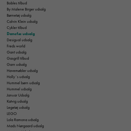
Bobles tilbud
By Malene Birger udsalg
Børnetøj udsalg
Calvin Klein udsalg
Cykler tilbud
Danefæ udsalg
Desigual udsalg
Freds world
Gant udsalg
Gasgrill tilbud
Garn udsalg
Havemøbler udsalg
Holly´s udsalg
Hummel børn udsalg
Hummel udsalg
Januar Udsalg
Katvig udsalg
Legetøj udsalg
LEGO
Lola Ramona udsalg
Mads Nørgaard udsalg