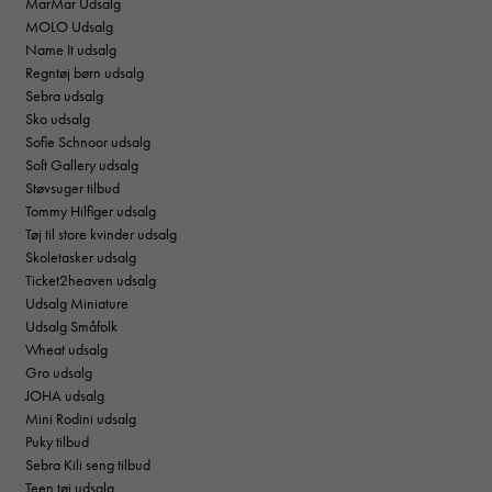
MarMar Udsalg
MOLO Udsalg
Name It udsalg
Regntøj børn udsalg
Sebra udsalg
Sko udsalg
Sofie Schnoor udsalg
Soft Gallery udsalg
Støvsuger tilbud
Tommy Hilfiger udsalg
Tøj til store kvinder udsalg
Skoletasker udsalg
Ticket2heaven udsalg
Udsalg Miniature
Udsalg Småfolk
Wheat udsalg
Gro udsalg
JOHA udsalg
Mini Rodini udsalg
Puky tilbud
Sebra Kili seng tilbud
Teen tøj udsalg