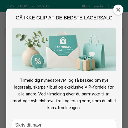
GØR ET KUP! Spar 50-90%
Bliv VIP medlem
|
Log ind
GÅ IKKE GLIP AF DE BEDSTE LAGERSALG
MENU
Log ind
Søg
Danefæ udsalg
Er du også vild med Danefæs fantastiske design og brug af historie i deres
tøj?
Tilmeld dig nyhedsbrevet, og få besked om nye
Her på siden har jeg samlet de webshops som kører
udsalg på Danefæ
,
lagersalg, skarpe tilbud og eksklusive VIP-fordele før
alle andre. Ved tilmelding giver du samtykke til at
sådan at du kan få det tøj du mangler til den bedst mulige pris.
modtage nyhedsbreve fra Lagersalg.com, som du altid
kan afmelde igen.
Type