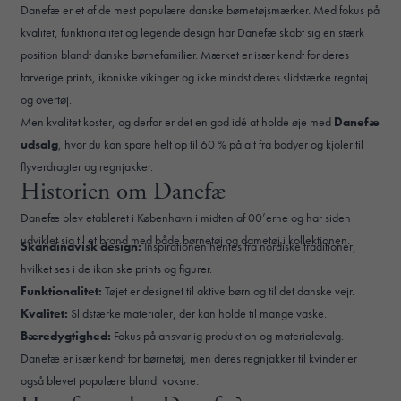
Danefæ er et af de mest populære danske børnetøjsmærker. Med fokus på
kvalitet, funktionalitet og legende design har Danefæ skabt sig en stærk
position blandt danske børnefamilier. Mærket er især kendt for deres
farverige prints, ikoniske vikinger og ikke mindst deres slidstærke regntøj
og overtøj.
Men kvalitet koster, og derfor er det en god idé at holde øje med
Danefæ
udsalg
, hvor du kan spare helt op til 60 % på alt fra bodyer og kjoler til
flyverdragter og regnjakker.
Historien om Danefæ
Danefæ blev etableret i København i midten af 00’erne og har siden
udviklet sig til et brand med både børnetøj og dametøj i kollektionen.
Skandinavisk design:
Inspirationen hentes fra nordiske traditioner,
hvilket ses i de ikoniske prints og figurer.
Funktionalitet:
Tøjet er designet til aktive børn og til det danske vejr.
Kvalitet:
Slidstærke materialer, der kan holde til mange vaske.
Bæredygtighed:
Fokus på ansvarlig produktion og materialevalg.
Danefæ er især kendt for børnetøj, men deres regnjakker til kvinder er
også blevet populære blandt voksne.