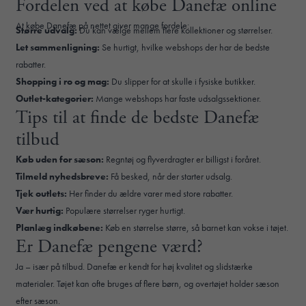
Fordelen ved at købe Danefæ online
At købe Danefæ på nettet giver mange fordele:
Større udvalg:
Du kan vælge mellem flere kollektioner og størrelser.
Let sammenligning:
Se hurtigt, hvilke webshops der har de bedste
rabatter.
Shopping i ro og mag:
Du slipper for at skulle i fysiske butikker.
Outlet-kategorier:
Mange webshops har faste udsalgssektioner.
Tips til at finde de bedste Danefæ
tilbud
Køb uden for sæson:
Regntøj og flyverdragter er billigst i foråret.
Tilmeld nyhedsbreve:
Få besked, når der starter udsalg.
Tjek outlets:
Her finder du ældre varer med store rabatter.
Vær hurtig:
Populære størrelser ryger hurtigt.
Planlæg indkøbene:
Køb en størrelse større, så barnet kan vokse i tøjet.
Er Danefæ pengene værd?
Ja – især på tilbud. Danefæ er kendt for høj kvalitet og slidstærke
materialer. Tøjet kan ofte bruges af flere børn, og overtøjet holder sæson
efter sæson.