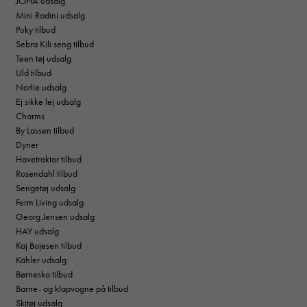
JOHA udsalg
Mini Rodini udsalg
Puky tilbud
Sebra Kili seng tilbud
Teen tøj udsalg
Uld tilbud
Norlie udsalg
Ej sikke lej udsalg
Charms
By Lassen tilbud
Dyner
Havetraktor tilbud
Rosendahl tilbud
Sengetøj udsalg
Ferm Living udsalg
Georg Jensen udsalg
HAY udsalg
Kaj Bojesen tilbud
Kähler udsalg
Børnesko tilbud
Barne- og klapvogne på tilbud
Skitøj udsalg