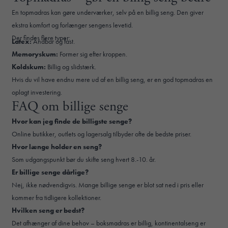
En topmadras kan gøre underværker, selv på en billig seng. Den giver
ekstra komfort og forlænger sengens levetid.
Der findes flere typer:
Latex:
Åndbar og fast.
Memoryskum:
Former sig efter kroppen.
Koldskum:
Billig og slidstærk.
Hvis du vil have endnu mere ud af en billig seng, er en god topmadras en
oplagt investering.
FAQ om billige senge
Hvor kan jeg finde de billigste senge?
Online butikker, outlets og lagersalg tilbyder ofte de bedste priser.
Hvor længe holder en seng?
Som udgangspunkt bør du skifte seng hvert 8.-10. år.
Er billige senge dårlige?
Nej, ikke nødvendigvis. Mange billige senge er blot sat ned i pris eller
kommer fra tidligere kollektioner.
Hvilken seng er bedst?
Det afhænger af dine behov – boksmadras er billig, kontinentalseng er