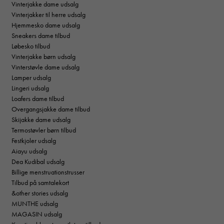
Vinterjakke dame udsalg
Vinterjakker til herre udsalg
Hjemmesko dame udsalg
Sneakers dame tilbud
Løbesko tilbud
Vinterjakke børn udsalg
Vinterstøvle dame udsalg
Lamper udsalg
Lingeri udsalg
Loafers dame tilbud
Overgangsjakke dame tilbud
Skijakke dame udsalg
Termostøvler børn tilbud
Festkjoler udsalg
Aiayu udsalg
Dea Kudibal udsalg
Billige menstruationstrusser
Tilbud på samtalekort
&other stories udsalg
MUNTHE udsalg
MAGASIN udsalg