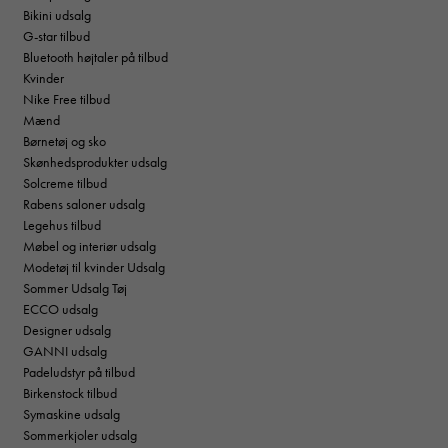
Bikini udsalg
G-star tilbud
Bluetooth højtaler på tilbud
Kvinder
Nike Free tilbud
Mænd
Børnetøj og sko
Skønhedsprodukter udsalg
Solcreme tilbud
Rabens saloner udsalg
Legehus tilbud
Møbel og interiør udsalg
Modetøj til kvinder Udsalg
Sommer Udsalg Tøj
ECCO udsalg
Designer udsalg
GANNI udsalg
Padeludstyr på tilbud
Birkenstock tilbud
Symaskine udsalg
Sommerkjoler udsalg