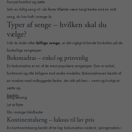
Fornyet komfort og støtte
Selv en billig seng vil i de fleste tilfælde være langt bedre end en slidt
seng, du har haft i mange år.
Typer af senge – hvilken skal du
vælge?
Når du leder efter
billige senge
, er det vigtigt at kende forskellen på de
forskellige sengetyper.
Boksmadras – enkel og prisvenlig
En boksmadras er en af de mest populære sengetyper. Den er enkel,
funktionel og ofte billigere end andre modeller. Boksmadrassen består af
en madras med indbyggede fjedre, der står på ben – nemt og hurtigt at
sætte op.
Fordele:
Billig løsning
Let at flytte
Fås i mange hårdheder
Kontinentalseng – luksus til lav pris
En kontinentalseng består af tre lag: boksmadras nederst, springmadras i