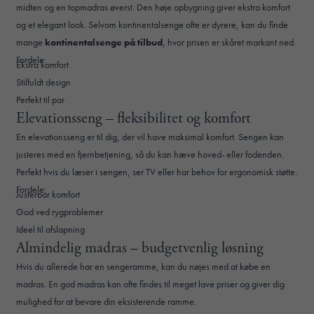
midten og en topmadras øverst. Den høje opbygning giver ekstra komfort
og et elegant look. Selvom kontinentalsenge ofte er dyrere, kan du finde
mange
kontinentalsenge på tilbud
, hvor prisen er skåret markant ned.
Fordele:
Ekstra komfort
Stilfuldt design
Perfekt til par
Elevationsseng – fleksibilitet og komfort
En elevationsseng er til dig, der vil have maksimal komfort. Sengen kan
justeres med en fjernbetjening, så du kan hæve hoved- eller fodenden.
Perfekt hvis du læser i sengen, ser TV eller har behov for ergonomisk støtte.
Fordele:
Justerbar komfort
God ved rygproblemer
Ideel til afslapning
Almindelig madras – budgetvenlig løsning
Hvis du allerede har en sengeramme, kan du nøjes med at købe en
madras. En god madras kan ofte findes til meget lave priser og giver dig
mulighed for at bevare din eksisterende ramme.