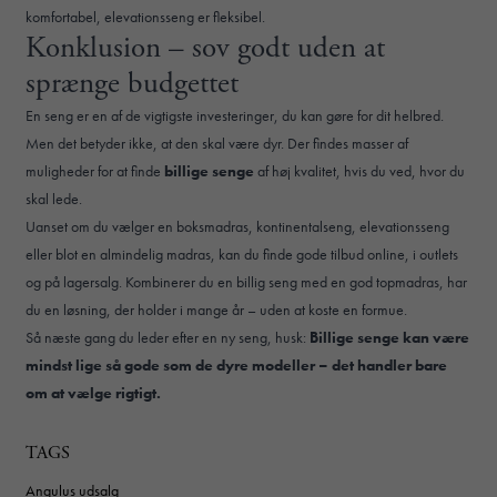
komfortabel, elevationsseng er fleksibel.
Konklusion – sov godt uden at
sprænge budgettet
En seng er en af de vigtigste investeringer, du kan gøre for dit helbred.
Men det betyder ikke, at den skal være dyr. Der findes masser af
muligheder for at finde
billige senge
af høj kvalitet, hvis du ved, hvor du
skal lede.
Uanset om du vælger en boksmadras, kontinentalseng, elevationsseng
eller blot en almindelig madras, kan du finde gode tilbud online, i outlets
og på lagersalg. Kombinerer du en billig seng med en god topmadras, har
du en løsning, der holder i mange år – uden at koste en formue.
Så næste gang du leder efter en ny seng, husk:
Billige senge kan være
mindst lige så gode som de dyre modeller – det handler bare
om at vælge rigtigt.
TAGS
Angulus udsalg