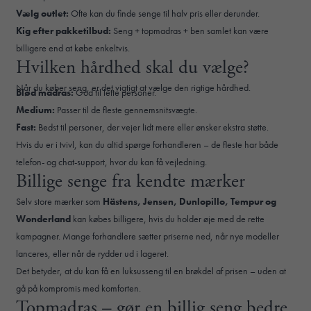
Vælg outlet:
Ofte kan du finde senge til halv pris eller derunder.
Kig efter pakketilbud:
Seng + topmadras + ben samlet kan være
billigere end at købe enkeltvis.
Hvilken hårdhed skal du vælge?
Når du køber seng, er det vigtigt at vælge den rigtige hårdhed.
Blød madras:
God til lette personer.
Medium:
Passer til de fleste gennemsnitsvægte.
Fast:
Bedst til personer, der vejer lidt mere eller ønsker ekstra støtte.
Hvis du er i tvivl, kan du altid spørge forhandleren – de fleste har både
telefon- og chat-support, hvor du kan få vejledning.
Billige senge fra kendte mærker
Selv store mærker som
Hästens, Jensen, Dunlopillo, Tempur og
Wonderland
kan købes billigere, hvis du holder øje med de rette
kampagner. Mange forhandlere sætter priserne ned, når nye modeller
lanceres, eller når de rydder ud i lageret.
Det betyder, at du kan få en luksusseng til en brøkdel af prisen – uden at
gå på kompromis med komforten.
Topmadras – gør en billig seng bedre