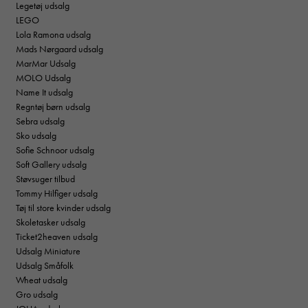
Legetøj udsalg
LEGO
Lola Ramona udsalg
Mads Nørgaard udsalg
MarMar Udsalg
MOLO Udsalg
Name It udsalg
Regntøj børn udsalg
Sebra udsalg
Sko udsalg
Sofie Schnoor udsalg
Soft Gallery udsalg
Støvsuger tilbud
Tommy Hilfiger udsalg
Tøj til store kvinder udsalg
Skoletasker udsalg
Ticket2heaven udsalg
Udsalg Miniature
Udsalg Småfolk
Wheat udsalg
Gro udsalg