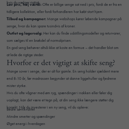
hvis du vælger rigtigt.
Lav pris, høj værdi:
Ofte er billige senge sat ned i pris, fordi de er fra en
tidligere kollektion, eller fordi forhandleren har købt stort hjem.
Tilbud og kampagner:
Mange webshops kører løbende kampagner på
senge, hvor du kan spare tusindvis af kroner.
Outlet og lagersalg:
Her kan du finde udstillingsmodeller og returvarer,
som sælges til en brøkdel af normalprisen.
En god seng behøver altså ikke at koste en formue – det handler blot om
at lede de rigtige steder.
Hvorfor er det vigtigt at skifte seng?
Mange sover i senge, der er alt for gamle. En seng holder sjældent mere
end 8-10 år, før madrassen begynder at danne liggehuller og fjedrene
mister styrke.
Hvis du ofte vågner med øm ryg, spændinger i nakken eller føler dig
uoplagt, kan det være et tegn på, at din seng ikke længere støtter dig
korrekt. Når du investerer i en ny seng, vil du opleve:
Bedre søvnkvalitet
Mindre smerter og spændinger
Øget energi i hverdagen