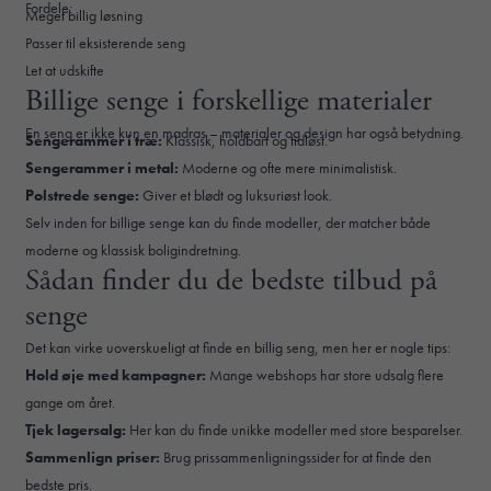
Fordele:
Meget billig løsning
Passer til eksisterende seng
Let at udskifte
Billige senge i forskellige materialer
En seng er ikke kun en madras – materialer og design har også betydning.
Sengerammer i træ:
Klassisk, holdbart og tidløst.
Sengerammer i metal:
Moderne og ofte mere minimalistisk.
Polstrede senge:
Giver et blødt og luksuriøst look.
Selv inden for billige senge kan du finde modeller, der matcher både
moderne og klassisk boligindretning.
Sådan finder du de bedste tilbud på
senge
Det kan virke uoverskueligt at finde en billig seng, men her er nogle tips:
Hold øje med kampagner:
Mange webshops har store udsalg flere
gange om året.
Tjek lagersalg:
Her kan du finde unikke modeller med store besparelser.
Sammenlign priser:
Brug prissammenligningssider for at finde den
bedste pris.