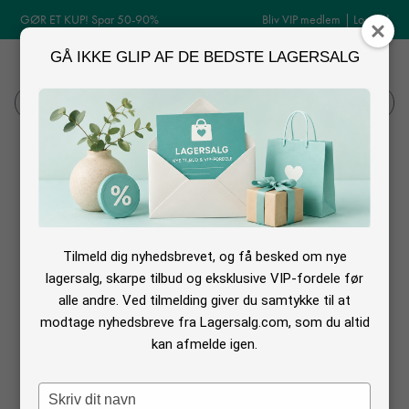
GØR ET KUP! Spar 50-90%
Bliv VIP medlem
|
Log ind
GÅ IKKE GLIP AF DE BEDSTE LAGERSALG
MENU
Log ind
Søg
Billige senge på outlet
Vi har fundet flere webshops frem til dig, hvor du kan finde
senge rigtigt
billigt
og det er alle former for senge, både kontinental, boksmadrasser,
Tilmeld dig nyhedsbrevet, og få besked om nye
børnesenge samt diverse tilbehør til netop din seng. Find senge outlet
lagersalg, skarpe tilbud og eksklusive VIP-fordele før
alle andre. Ved tilmelding giver du samtykke til at
Find de gode tilbud her :-)
modtage nyhedsbreve fra Lagersalg.com, som du altid
kan afmelde igen.
Type