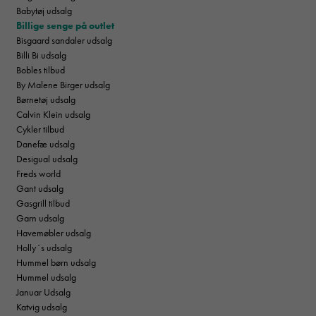
Babytøj udsalg
Billige senge på outlet
Bisgaard sandaler udsalg
Billi Bi udsalg
Bobles tilbud
By Malene Birger udsalg
Børnetøj udsalg
Calvin Klein udsalg
Cykler tilbud
Danefæ udsalg
Desigual udsalg
Freds world
Gant udsalg
Gasgrill tilbud
Garn udsalg
Havemøbler udsalg
Holly´s udsalg
Hummel børn udsalg
Hummel udsalg
Januar Udsalg
Katvig udsalg