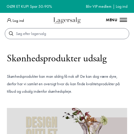
GØR ET KUP! Spar 50-90%
Bliv VIP medlem
|
Log ind
MENU
Log ind
Søg
Skønhedsprodukter udsalg
Skønhedsprodukter kan man aldrig få nok af! De kan dog være dyre,
derfor har vi samlet en oversigt hvor du kan finde kvalitetsprodukter på
tilbud og udsalg indenfor skønhedspleje.