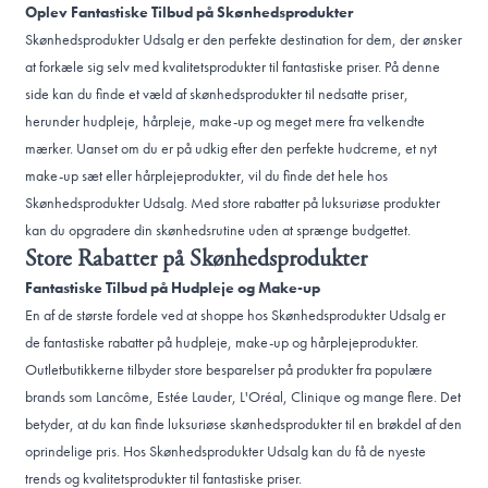
Oplev Fantastiske Tilbud på Skønhedsprodukter
Skønhedsprodukter Udsalg er den perfekte destination for dem, der ønsker
at forkæle sig selv med kvalitetsprodukter til fantastiske priser. På denne
side kan du finde et væld af skønhedsprodukter til nedsatte priser,
herunder hudpleje, hårpleje, make-up og meget mere fra velkendte
mærker. Uanset om du er på udkig efter den perfekte hudcreme, et nyt
make-up sæt eller hårplejeprodukter, vil du finde det hele hos
Skønhedsprodukter Udsalg. Med store rabatter på luksuriøse produkter
kan du opgradere din skønhedsrutine uden at sprænge budgettet.
Store Rabatter på Skønhedsprodukter
Fantastiske Tilbud på Hudpleje og Make-up
En af de største fordele ved at shoppe hos Skønhedsprodukter Udsalg er
de fantastiske rabatter på hudpleje, make-up og hårplejeprodukter.
Outletbutikkerne tilbyder store besparelser på produkter fra populære
brands som Lancôme, Estée Lauder, L'Oréal, Clinique og mange flere. Det
betyder, at du kan finde luksuriøse skønhedsprodukter til en brøkdel af den
oprindelige pris. Hos Skønhedsprodukter Udsalg kan du få de nyeste
trends og kvalitetsprodukter til fantastiske priser.