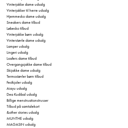
Vinterjakke dame udsalg
Vinterjakker til herre udsalg
Hjemmesko dame udsalg
Sneakers dame tilbud
Løbesko tilbud
Vinterjakke børn udsalg
Vinterstøvle dame udsalg
Lamper udsalg
Lingeri udsalg
Loafers dame tilbud
Overgangsjakke dame tilbud
Skijakke dame udsalg
Termostøvler børn tilbud
Festkjoler udsalg
Aiayu udsalg
Dea Kudibal udsalg
Billige menstruationstrusser
Tilbud på samtalekort
&other stories udsalg
MUNTHE udsalg
MAGASIN udsalg