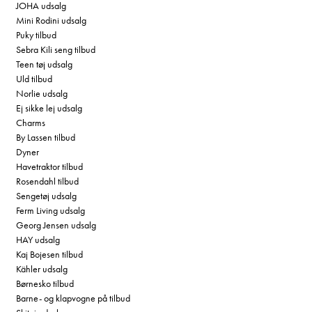
JOHA udsalg
Mini Rodini udsalg
Puky tilbud
Sebra Kili seng tilbud
Teen tøj udsalg
Uld tilbud
Norlie udsalg
Ej sikke lej udsalg
Charms
By Lassen tilbud
Dyner
Havetraktor tilbud
Rosendahl tilbud
Sengetøj udsalg
Ferm Living udsalg
Georg Jensen udsalg
HAY udsalg
Kaj Bojesen tilbud
Kähler udsalg
Børnesko tilbud
Barne- og klapvogne på tilbud