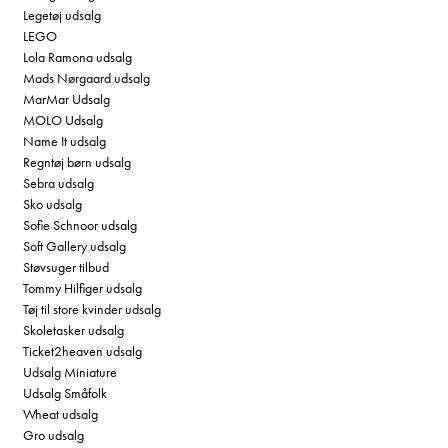
Legetøj udsalg
LEGO
Lola Ramona udsalg
Mads Nørgaard udsalg
MarMar Udsalg
MOLO Udsalg
Name It udsalg
Regntøj børn udsalg
Sebra udsalg
Sko udsalg
Sofie Schnoor udsalg
Soft Gallery udsalg
Støvsuger tilbud
Tommy Hilfiger udsalg
Tøj til store kvinder udsalg
Skoletasker udsalg
Ticket2heaven udsalg
Udsalg Miniature
Udsalg Småfolk
Wheat udsalg
Gro udsalg