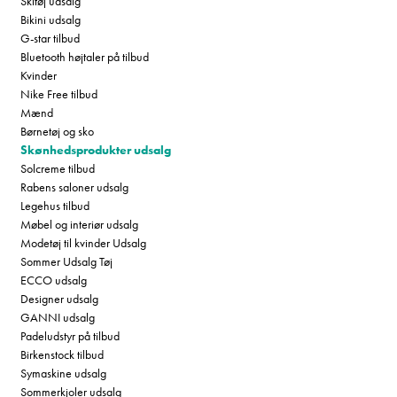
Skitøj udsalg
Bikini udsalg
G-star tilbud
Bluetooth højtaler på tilbud
Kvinder
Nike Free tilbud
Mænd
Børnetøj og sko
Skønhedsprodukter udsalg
Solcreme tilbud
Rabens saloner udsalg
Legehus tilbud
Møbel og interiør udsalg
Modetøj til kvinder Udsalg
Sommer Udsalg Tøj
ECCO udsalg
Designer udsalg
GANNI udsalg
Padeludstyr på tilbud
Birkenstock tilbud
Symaskine udsalg
Sommerkjoler udsalg