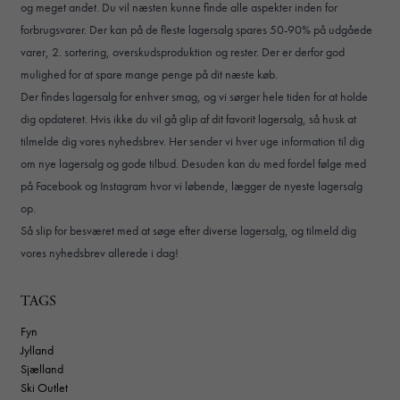
og meget andet. Du vil næsten kunne finde alle aspekter inden for
forbrugsvarer. Der kan på de fleste lagersalg spares 50-90% på udgåede
varer, 2. sortering, overskudsproduktion og rester. Der er derfor god
mulighed for at spare mange penge på dit næste køb.
Der findes lagersalg for enhver smag, og vi sørger hele tiden for at holde
dig opdateret. Hvis ikke du vil gå glip af dit favorit lagersalg, så husk at
tilmelde dig vores
nyhedsbrev
. Her sender vi hver uge information til dig
om nye lagersalg og gode tilbud. Desuden kan du med fordel følge med
på
Facebook
og
Instagram
hvor vi løbende, lægger de nyeste lagersalg
op.
Så slip for besværet med at søge efter diverse lagersalg, og tilmeld dig
vores
nyhedsbrev
allerede i dag!
TAGS
Fyn
Jylland
Sjælland
Ski Outlet