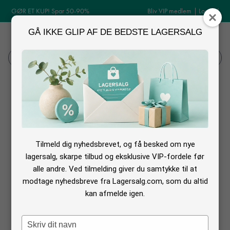
GØR ET KUP! Spar 50-90%
Bliv VIP medlem
|
Log ind
GÅ IKKE GLIP AF DE BEDSTE LAGERSALG
MENU
Log ind
Søg
Fysiske lagersalg i hele landet
Her ser du listen over aktuelle og kommende fysiske lagersalg i hele
Danmark. Ønsker du kun at se lagersalg i et bestemt område, kan du nemt
Tilmeld dig nyhedsbrevet, og få besked om nye
filtrere din søgning efter geografi. Du kan også vælge at søge efter de
lagersalg, skarpe tilbud og eksklusive VIP-fordele før
alle andre. Ved tilmelding giver du samtykke til at
kategorier som interesserer dig.
modtage nyhedsbreve fra Lagersalg.com, som du altid
Opdag de lagersalg, der passer til dine ønsker og interesser.
kan afmelde igen.
God fornøjelse med din søgning!
Type