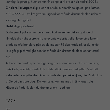
jævnligt lagersalg, hvor du kan finde kjoler til priser helt ned til 500 kr.
Cinderella Lagersalg:
Her har brude kunnet finde kjoler i prisklassen
500-2.999 kr., hvilket giver mulighed for at finde drømmekjolen uden at
sprænge budgettet.
Hold dig opdateret:
Da lagersalg ofte annonceres med kort varsel, er det en god idé at
tilmelde dig nyhedsbreve fra relevante websites eller følge dine favorit
brudekjoleforhandlere på sociale medier. På den måde sikrer du, at du
ikke går glip af muligheden for at finde din drømmekjole til en fantastisk
pris.
At købe din brudekjole på lagersalg er en smart måde at få en smuk og
unik kjole, samtidig med at du holder dig inden for budgettet. Med lidt
forberedelse og åbenhed kan du finde den perfekte kjole, der får dig til at
stråle på din store dag.. Du kan f.eks. komme med til
Lilly lagersalg
Håber du finder kjolen du drømmer om - god jagt
TAGS
Fyn