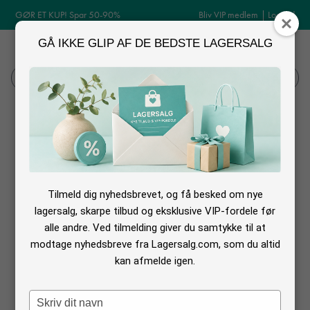
GØR ET KUP! Spar 50-90%
Bliv VIP medlem
|
Log ind
GÅ IKKE GLIP AF DE BEDSTE LAGERSALG
MENU
Log ind
Søg
Brudekjole lagersalg
Find din brudekjole på lagersalg
Tilmeld dig nyhedsbrevet, og få besked om nye
Skal du snart giftes? og leder du efter den perfekte brudekjole?
lagersalg, skarpe tilbud og eksklusive VIP-fordele før
Så kan du her se hvornår der er lagersalg med brudekjoler, men du skal
alle andre. Ved tilmelding giver du samtykke til at
holde øje løbende for det er kun de lagersalg der er lige nu vi viser.
modtage nyhedsbreve fra Lagersalg.com, som du altid
kan afmelde igen.
Type
Intet fundet med de valgte filtre. Du kan se de