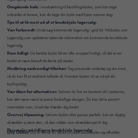
Omgående køb:
I modsætning til bestillingskjoler, som kan tage
måneder at levere, kan du tage din kjole med hjem samme dag.
Tips til at få mest ud af et brudekjole lagersalg:
Vær forberedt:
Undersøg kommende lagersalg i god tid. Websites som
Lagersalg.com opdaterer løbende information om kommende brudekjole
lagersalg.
Kom tidligt:
De bedste kjoler bliver ofte snuppet hurtigt, så det er en
fordel at være blandt de første på stedet.
Medbring nødvendigt tilbehør:
Tag passende undertøj og sko med,
så du kan få et realistisk billede af, hvordan kjolen vil se ud på din
bryllupsdag.
Vær åben for alternativer:
Selvom du har en bestemt stil i tankerne,
kan det være værd at prøve forskellige designs. Du kan blive positivt
overrasket over, hvad der klæder dig bedst.
Overvej tilpasning:
Selvom kjolen ikke passer perfekt, kan en dygtig
skrædder justere den, så den sidder som skræddersyet til dig.
Eksempler på tidligere brudekjole lagersalg:
Lilly Outlet:
Lilly er kendt for deres smukke brudekjoler og afholder