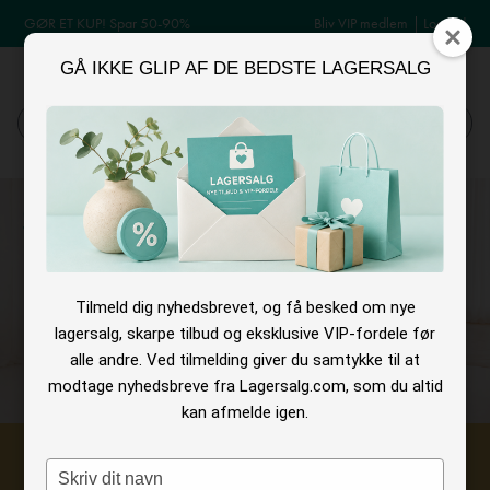
GØR ET KUP! Spar 50-90%
Bliv VIP medlem
|
Log ind
GÅ IKKE GLIP AF DE BEDSTE LAGERSALG
MENU
Log ind
Søg
Tilmeld dig nyhedsbrevet, og få besked om nye
lagersalg, skarpe tilbud og eksklusive VIP-fordele før
alle andre. Ved tilmelding giver du samtykke til at
modtage nyhedsbreve fra Lagersalg.com, som du altid
kan afmelde igen.
VIP FORDEL
Type