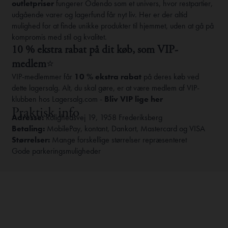
outletpriser
fungerer Odendo som et univers, hvor restpartier,
udgående varer og lagerfund får nyt liv. Her er der altid
mulighed for at finde unikke produkter til hjemmet, uden at gå på
kompromis med stil og kvalitet.
10 % ekstra rabat på dit køb, som VIP-
medlem
⭐
VIP-medlemmer får
10 % ekstra rabat
på deres køb ved
dette lagersalg. Alt, du skal gøre, er at være medlem af VIP-
klubben hos Lagersalg.com -
Bliv VIP lige her
Praktisk info
Adresse:
Rolighedsvej 19, 1958 Frederiksberg
Betaling:
MobilePay, kontant, Dankort, Mastercard og VISA
Størrelser:
Mange forskellige størrelser repræsenteret
Gode parkeringsmuligheder