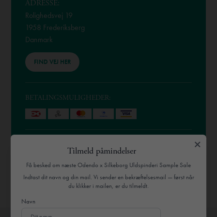
ADRESSE:
Rolighedsvej 19
1958 Frederiksberg
Danmark
FIND VEJ HER
BETALINGSMULIGHEDER:
Tilmeld påmindelser
Få besked om næste Odendo x Silkeborg Uldspinderi Sample Sale
Indtast dit navn og din mail. Vi sender en bekræftelsesmail — først når
BESØG HJEMMESIDE
du klikker i mailen, er du tilmeldt.
Navn