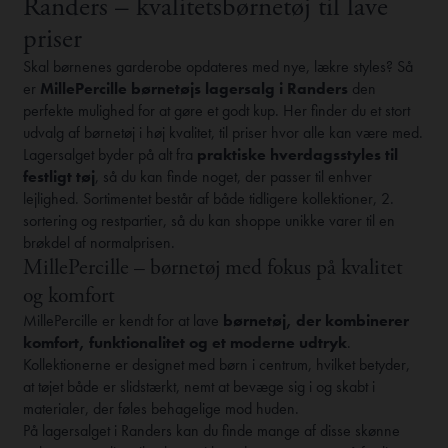
Randers – kvalitetsbørnetøj til lave
priser
Skal børnenes garderobe opdateres med nye, lækre styles? Så
er
MillePercille børnetøjs lagersalg i Randers
den
perfekte mulighed for at gøre et godt kup. Her finder du et stort
udvalg af børnetøj i høj kvalitet, til priser hvor alle kan være med.
Lagersalget byder på alt fra
praktiske hverdagsstyles til
festligt tøj
, så du kan finde noget, der passer til enhver
lejlighed. Sortimentet består af både tidligere kollektioner, 2.
sortering og restpartier, så du kan shoppe unikke varer til en
brøkdel af normalprisen.
MillePercille – børnetøj med fokus på kvalitet
og komfort
MillePercille er kendt for at lave
børnetøj, der kombinerer
komfort, funktionalitet og et moderne udtryk
.
Kollektionerne er designet med børn i centrum, hvilket betyder,
at tøjet både er slidstærkt, nemt at bevæge sig i og skabt i
materialer, der føles behagelige mod huden.
På lagersalget i Randers kan du finde mange af disse skønne