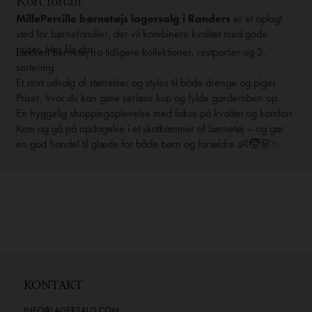
Kort fortalt
MillePercille børnetøjs lagersalg i Randers
er et oplagt
sted for børnefamilier, der vil kombinere kvalitet med gode
priser. Her får du:
Lækkert børnetøj fra tidligere kollektioner, restpartier og 2.
sortering
Et stort udvalg af størrelser og styles til både drenge og piger
Priser, hvor du kan gøre seriøse kup og fylde garderoben op
En hyggelig shoppingoplevelse med fokus på kvalitet og komfort
Kom og gå på opdagelse i et skatkammer af børnetøj – og gør
en god handel til glæde for både børn og forældre 👶🧒👗✨
KONTAKT
INFO@LAGERSALG.COM