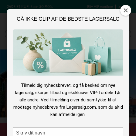
GØR ET KUP! Spar 50-90%
Bliv VIP medlem
|
Log ind
GÅ IKKE GLIP AF DE BEDSTE LAGERSALG
MENU
Log ind
Søg
Tilmeld dig nyhedsbrevet, og få besked om nye
lagersalg, skarpe tilbud og eksklusive VIP-fordele før
alle andre. Ved tilmelding giver du samtykke til at
modtage nyhedsbreve fra Lagersalg.com, som du altid
kan afmelde igen.
Type