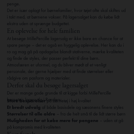
penge.
Det er især oplagt for børnefamilier, hvor tøjet ofte skal skiftes ud
i takt med, at børnene vokser. På lagersalget kan du købe lidt
ekstra uden at sprænge budgettet.
En oplevelse for hele familien
At besøge MillePercille lagersalg er ikke bare en chance for at
spare penge – det er også en hyggelig oplevelse. Her kan du i
ro og mag gå på opdagelse blandt stativerne, mærke kvaliteten
og finde de styles, der passer perfekt til dine børn.
Atmosfæren er uformel, og du bliver mødt af et venligt
personale, der gerne hjælper med at finde størrelser eller
rådgive om pasform og materialer.
Derfor skal du besøge lagersalget
Der er mange gode grunde til at kigge forbi MillePercille
børnetøjs lagersalg i Randers:
Store besparelser
på børnetøj i høj kvalitet
Et bredt udvalg
af både basisdele og sæsonens finere styles
Størrelser til alle aldre
– fra de helt små til de lidt større børn
Muligheden for at købe mere for pengene
– uden at gå
på kompromis med kvaliteten