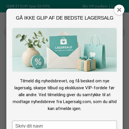
GØR ET KUP! Spar 50-90%
Bliv VIP medlem
|
Log ind
GÅ IKKE GLIP AF DE BEDSTE LAGERSALG
MENU
Log ind
Søg
Log ind
Tilmeld dig nyhedsbrevet, og få besked om nye
lagersalg, skarpe tilbud og eksklusive VIP-fordele før
alle andre. Ved tilmelding giver du samtykke til at
modtage nyhedsbreve fra Lagersalg.com, som du altid
kan afmelde igen.
Glemt din adgangskode?
Type