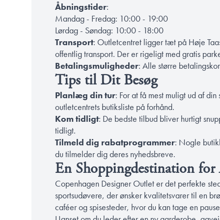
Åbningstider
:
Mandag - Fredag: 10:00 - 19:00
Lørdag - Søndag: 10:00 - 18:00
Transport
: Outletcentret ligger tæt på Høje Ta
offentlig transport. Der er rigeligt med gratis park
Betalingsmuligheder
: Alle større betalingsko
Tips til Dit Besøg
Planlæg din tur
: For at få mest muligt ud af d
outletcentrets butiksliste på forhånd.
Kom tidligt
: De bedste tilbud bliver hurtigt snu
tidligt.
Tilmeld dig rabatprogrammer
: Nogle butik
du tilmelder dig deres nyhedsbreve.
En Shoppingdestination for 
Copenhagen Designer Outlet er det perfekte sted
sportsudøvere, der ønsker kvalitetsvarer til en b
caféer og spisesteder, hvor du kan tage en pause 
Uanset om du leder efter en ny garderobe, gaveidé