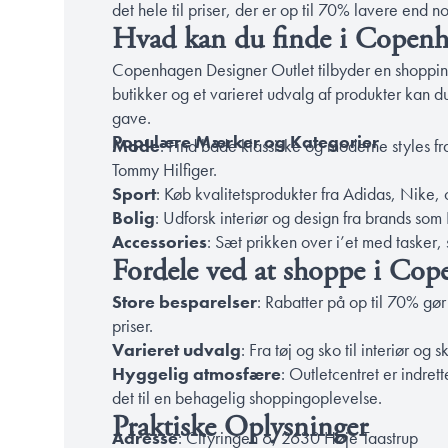
det hele til priser, der er op til 70% lavere end n
Hvad kan du finde i Copenh
Copenhagen Designer Outlet tilbyder en shoppi
butikker og et varieret udvalg af produkter kan 
gave.
Populære Mærker og Kategorier
Mode
: Find både klassiske og moderne styles 
Tommy Hilfiger.
Sport
: Køb kvalitetsprodukter fra Adidas, Nike,
Bolig
: Udforsk interiør og design fra brands s
Accessories
: Sæt prikken over i’et med tasker,
Fordele ved at shoppe i Cop
Store besparelser
: Rabatter på op til 70% gør
priser.
Varieret udvalg
: Fra tøj og sko til interiør o
Hyggelig atmosfære
: Outletcentret er indre
det til en behagelig shoppingoplevelse.
Praktiske Oplysninger
Adresse
: Cityringen 6, 2630 Høje Taastrup