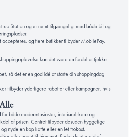
astrup Station og er nemt tilgængeligt med både bil og
eringspladser.
rt accepteres, og flere butikker tilbyder MobilePay.
in shoppingoplevelse kan det være en fordel at tjekke
ppet, så det er en god idé at starte din shoppingdag
ker tilbyder yderligere rabatter eller kampagner, hvis
Alle
 for både modeentusiaster, interiørelskere og
røkdel af prisen. Centret tilbyder desuden hyggelige
og nyde en kop kaffe eller en let frokost.
er eller noget til hjemmet, finder du et væld af