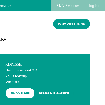
Bliv VIP medlem
|
Log ind
 BRANDS
PRØV VIP CLUB NU
REV
ADRESSE:
Hveen Boulevard 2-4
2630 Taastrup
Danmark
FIND VEJ HER
BESØG HJEMMESIDE