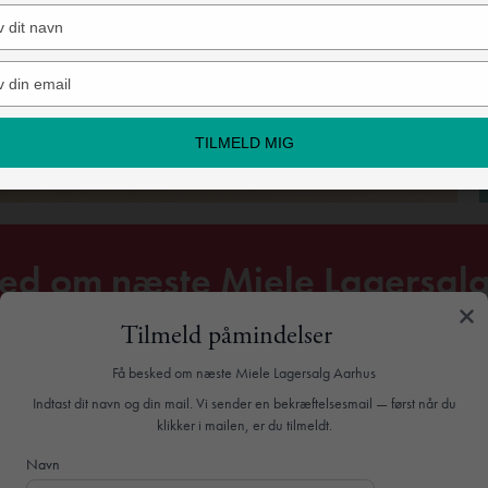
Type
your
name
Type
your
email
TILMELD MIG
ed om næste Miele Lagersal
Tilmeld påmindelser
Log ind
TILMELD DIG PÅMINDELSER
Få besked om næste Miele Lagersalg Aarhus
Indtast dit navn og din mail. Vi sender en bekræftelsesmail — først når du
klikker i mailen, er du tilmeldt.
Navn