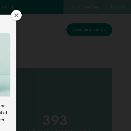
Bliv VIP medlem
|
Log ind
 BRANDS
PRØV VIP CLUB NU
REV
 og
l at
393
en.
Har allerede vist interesse for dette