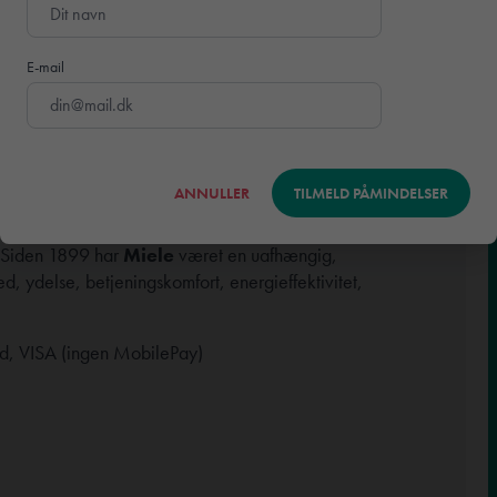
eller, udgående produkter og restpartier – i den kendte
E-mail
skemaskiner og tørretumblere, opvaskemaskiner,
støvsugere samt pleje- og tilbehørsprodukter.
ten på kundens adresse mellem 30. marts og 1. april.
 på dagen.
ANNULLER
TILMELD PÅMINDELSER
g. Siden 1899 har
Miele
været en uafhængig,
, ydelse, betjeningskomfort, energieffektivitet,
d, VISA (ingen MobilePay)