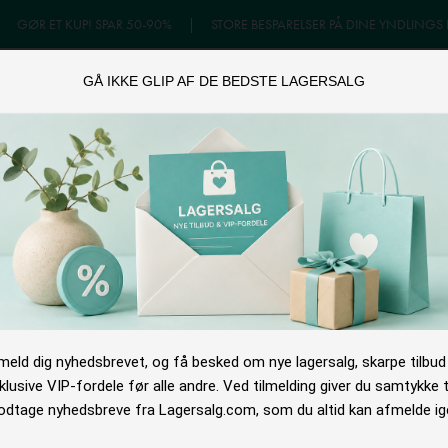
|
GØR ET KUP! SPAR 50-90%
|
STORE BESPARELSER PÅ DINE YNDLINGS
GÅ IKKE GLIP AF DE BEDSTE LAGERSALG
GERSALG
ONLINE TILBUD
OUTLET
NYHEDSB
lmeld dig nyhedsbrevet, og få besked om nye lagersalg, skarpe tilbud
klusive VIP-fordele før alle andre. Ved tilmelding giver du samtykke ti
dtage nyhedsbreve fra Lagersalg.com, som du altid kan afmelde ig