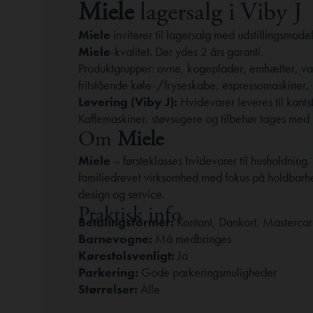
Miele
lagersalg i Viby J
Miele
inviterer til lagersalg med udstillingsmod
Miele
-kvalitet. Der ydes 2 års garanti.
Produktgrupper: ovne, kogeplader, emhætter, va
fritstående køle-/fryseskabe, espressomaskiner, 
Levering (Viby J):
Hvidevarer leveres til kants
Kaffemaskiner, støvsugere og tilbehør tages med
Om
Miele
Miele
– førsteklasses hvidevarer til husholdnin
familiedrevet virksomhed med fokus på holdbarhed
design og service.
Praktisk info
Betalingsformer:
Kontant, Dankort, Mastercar
Barnevogne:
Må medbringes
Kørestolsvenligt:
Ja
Parkering:
Gode parkeringsmuligheder
Størrelser:
Alle