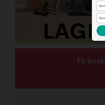
Få besk