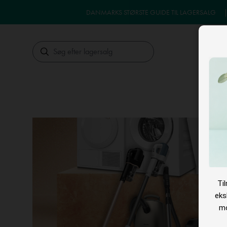
DANMARKS STØRSTE GUIDE TIL LAGERSALG
Søg
LA
Ti
eks
mo