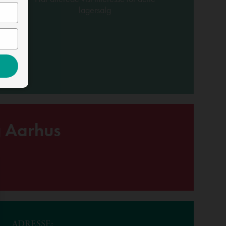
lagersalg
g Aarhus
ADRESSE: