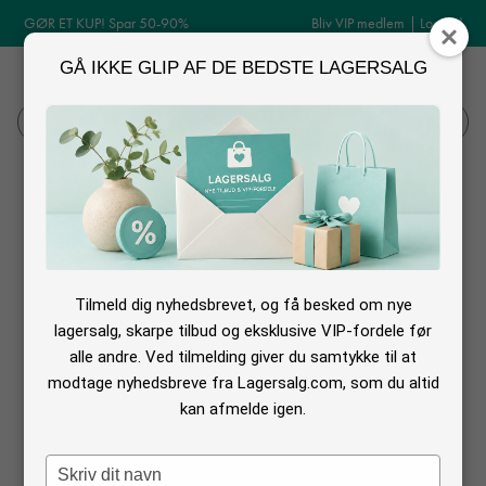
GØR ET KUP! Spar 50-90%
Bliv VIP medlem
|
Log ind
GÅ IKKE GLIP AF DE BEDSTE LAGERSALG
MENU
Log ind
Søg
Log ind
Tilmeld dig nyhedsbrevet, og få besked om nye
lagersalg, skarpe tilbud og eksklusive VIP-fordele før
alle andre. Ved tilmelding giver du samtykke til at
modtage nyhedsbreve fra Lagersalg.com, som du altid
kan afmelde igen.
Glemt din adgangskode?
Type