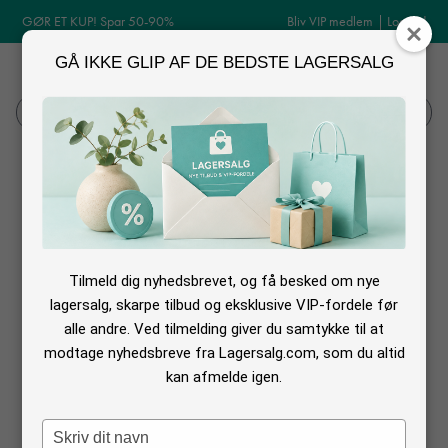
GØR ET KUP! Spar 50-90%
Bliv VIP medlem
|
Log ind
GÅ IKKE GLIP AF DE BEDSTE LAGERSALG
MENU
Log ind
Søg
Log ind
Tilmeld dig nyhedsbrevet, og få besked om nye
lagersalg, skarpe tilbud og eksklusive VIP-fordele før
alle andre. Ved tilmelding giver du samtykke til at
modtage nyhedsbreve fra Lagersalg.com, som du altid
kan afmelde igen.
Glemt din adgangskode?
Type