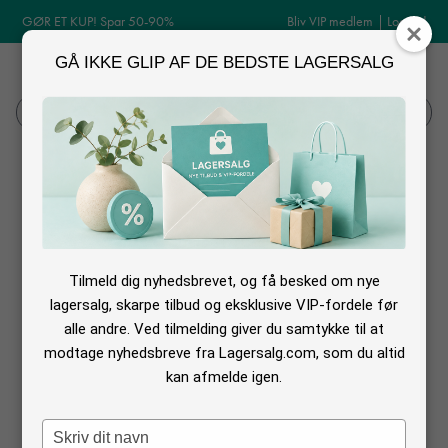
GØR ET KUP! Spar 50-90%
Bliv VIP medlem
|
Log ind
GÅ IKKE GLIP AF DE BEDSTE LAGERSALG
MENU
Log ind
Søg
Log ind
Tilmeld dig nyhedsbrevet, og få besked om nye
lagersalg, skarpe tilbud og eksklusive VIP-fordele før
alle andre. Ved tilmelding giver du samtykke til at
modtage nyhedsbreve fra Lagersalg.com, som du altid
kan afmelde igen.
Glemt din adgangskode?
Type