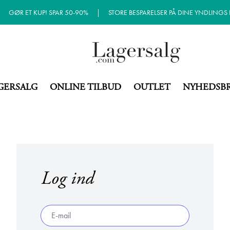
|
GØR ET KUP! SPAR 50-90%
|
STORE BESPARELSER PÅ DINE YNDLINGS
GERSALG
ONLINE TILBUD
OUTLET
NYHEDSB
Log ind