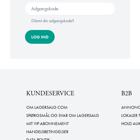
Glemt din adgangskode?
LOG IND
KUNDESERVICE
B2B
OM LAGERSALG.COM
ANNONCE
SPØRGSMÅL OG SVAR OM LAGERSALG
LOKALER 
MIT VIP ABONNEMENT
HOLD AU
HANDELSBETINGELSER
DATA POLITIK