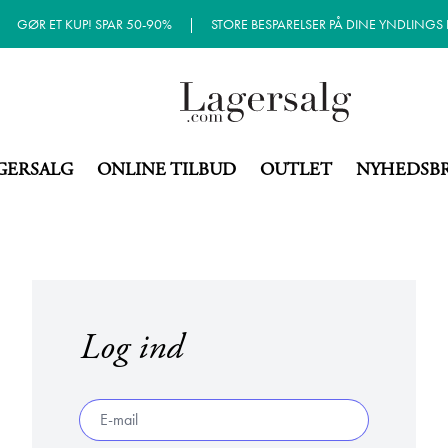
|
GØR ET KUP! SPAR 50-90%
|
STORE BESPARELSER PÅ DINE YNDLINGS
GERSALG
ONLINE TILBUD
OUTLET
NYHEDSB
Log ind