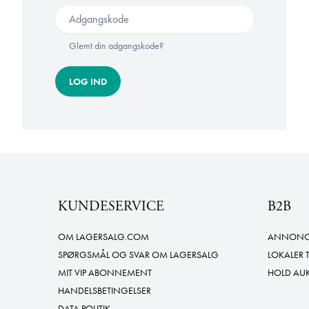
Glemt din adgangskode?
LOG IND
KUNDESERVICE
B2B
OM LAGERSALG.COM
ANNONCE
SPØRGSMÅL OG SVAR OM LAGERSALG
LOKALER 
MIT VIP ABONNEMENT
HOLD AU
HANDELSBETINGELSER
DATA POLITIK