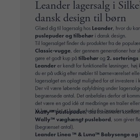
Leander lagersalg i Silk
dansk design til børn
Glæd dig til lagersalg hos
Leander
, hvor du kan
puslepuder og tilbehør
i dansk design.
Til lagersalget finder du produkter fra de popul
Classic-vugge
, der gennem generationer har s
gøre et godt kup på
tilbehør
og
2. sortering
Leander
er kendt for funktionelle løsninger, høj 
du er på udkig efter møbler til børneværelset elle
lagersalget en oplagt mulighed for at investere i 
Der vil være løbende opfyldning under lagersal
begrænsede antal. Det anbefales derfor at komme
det være en god idé at medbringe en trailer eller 
Vi har samlet et bredt udvalg fra Leanders sortime
Matty™ puslepuden
, der kombinerer komfort
Wally™ væghængt puslebord
, som giver f
(begrænset antal).
Leander Linea ™ & Luna™ Babysenge o