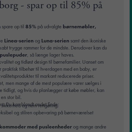
eborg - spar op til 85% på
 spare op til
85%
på udvalgte
børnemøbler,
ære
Linea-serien
og
Luna-serien
samt den ikoniske
kabt trygge rammer for de mindste. Derudover kan du
s puslepuder
, så længe lager haves.
kvalitet og tidløst design til børnefamilier. Uanset om
r praktisk tilbehør til hverdagen med en baby, er
kvalitetsprodukter til markant reducerede priser.
get, men mange af de mest populære varer sælges i
 tidligt, og hvis du planlægger at købe møbler, kan
en stor bil.
nt. Du kan blandt andet finde:
, sikkerhed og nem rengøring.
leksibel og stilren opbevaring på børneværelset
g kommoder med pusleenheder
og mange andre