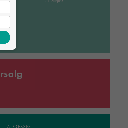
21. august
rsalg
ADRESSE: