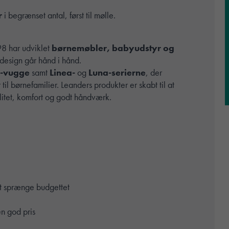
r
i begrænset antal, først til mølle.
98 har udviklet
børnemøbler, babyudstyr og
t design går hånd i hånd.
c-vugge
samt
Linea-
og
Luna-serierne
, der
 børnefamilier. Leanders produkter er skabt til at
itet, komfort og godt håndværk.
at sprænge budgettet
en god pris