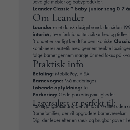
udvalgte møbler og babyprodukter.
Leander Classic™ baby-junior seng 0-7 å
Om Leander
Leander
er et dansk designbrand, der siden 19
interiør
, hvor funktionalitet, sikkerhed og tidløs
Brandet er særligt kendt for den ikoniske
Classi
kombinerer æstetik med gennemtænkte løsninger til
følge barnet gennem mange år med fokus på kval
Praktisk info
Betaling:
MobilePay, VISA
Barnevogne:
Må medbringes
Løbende opfyldning:
Ja
Parkering:
Gode parkeringsmuligheder
Lagersalget er perfekt til:
Førstegangsforældre, der vil have kvalitet uden 
Børnefamilier, der vil opgradere børneværelset
Dig, der leder efter en smuk og brugbar gave til 