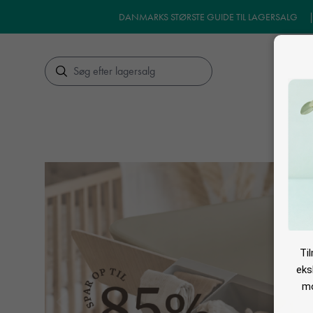
DANMARKS STØRSTE GUIDE TIL LAGERSALG
Søg
LA
Ti
eks
mo