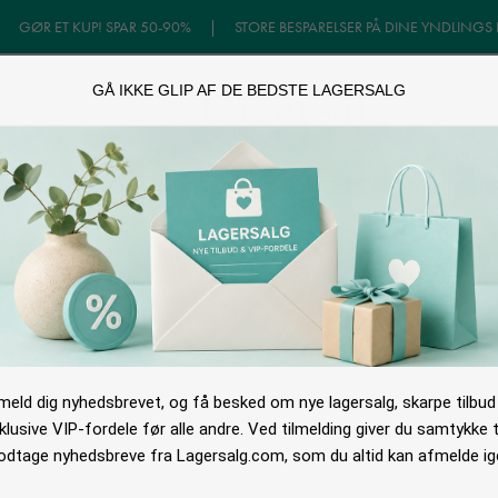
|
GØR ET KUP! SPAR 50-90%
|
STORE BESPARELSER PÅ DINE YNDLINGS
GÅ IKKE GLIP AF DE BEDSTE LAGERSALG
GERSALG
ONLINE TILBUD
OUTLET
NYHEDSB
lmeld dig nyhedsbrevet, og få besked om nye lagersalg, skarpe tilbud
klusive VIP-fordele før alle andre. Ved tilmelding giver du samtykke ti
dtage nyhedsbreve fra Lagersalg.com, som du altid kan afmelde ig