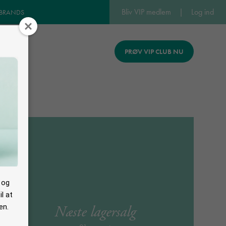
Bliv VIP medlem
|
Log ind
 BRANDS
PRØV VIP CLUB NU
REV
 og
l at
Næste lagersalg
en.