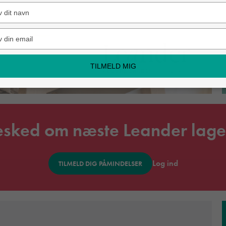
Type
your
name
Type
your
email
TILMELD MIG
esked om næste Leander lage
Log ind
TILMELD DIG PÅMINDELSER