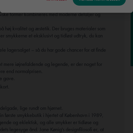
8 karat forgyldt sølv.
Smykkerne er kendetegnet
assiske former kombineres med moderne detaljer og
 høj kvalitet og æstetik. Der bruges materialer som
ver smykkerne et eksklusivt og tidløst udtryk, du kan
ele lagersalget – så du har gode chancer for at finde
det mere iøjnefaldende og legende, er der noget for
vere end normalprisen.
te gave.
kort.
delgade, lige rundt om hjørnet.
 første smykkebutik i hjertet af København i 1989,
gende og eklektisk, og alle smykker er tidløse og
ndets legesyge ånd. Jane Kønig's designfilosofi er, at