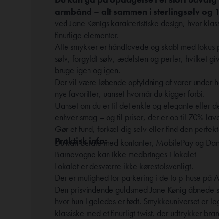
armbånd – alt sammen i sterlingsølv og 1
ved Jane Kønigs karakteristiske design, hvor kl
finurlige elementer.
Alle smykker er håndlavede og skabt med fokus på
sølv, forgyldt sølv, ædelsten og perler, hvilket gi
bruge igen og igen.
Der vil være løbende opfyldning af varer under h
nye favoritter, uanset hvornår du kigger forbi.
Uanset om du er til det enkle og elegante eller 
enhver smag – og til priser, der er op til 70% la
Gør et fund, forkæl dig selv eller find den perfek
Praktisk info:
Du kan betale med kontanter, MobilePay og Dan
Barnevogne kan ikke medbringes i lokalet.
Lokalet er desværre ikke kørestolsvenligt.
Der er mulighed for parkering i de to p-huse på A
Den prisvindende guldsmed Jane Kønig åbnede sin
hvor hun ligeledes er født. Smykkeuniverset er le
klassiske med et finurligt twist, der udtrykker bra