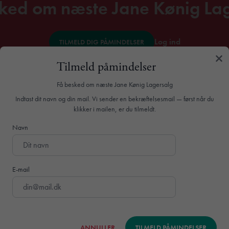
ked om næste Jane Kønig La
Log ind
TILMELD DIG PÅMINDELSER
Tilmeld påmindelser
Få besked om næste Jane Kønig Lagersalg
Indtast dit navn og din mail. Vi sender en bekræftelsesmail — først når du
 smykker
klikker i mailen, er du tilmeldt.
Navn
du kan gøre fantastiske smykkefund!
reprøver i sterlingsølv og 18 karat forgyldt sølv.
 vedhæng og armbånd.
g.
E-mail
ktion.
rlig pris!
g af øreringe, halskæder, ringe, vedhæng og
ANNULLER
TILMELD PÅMINDELSER