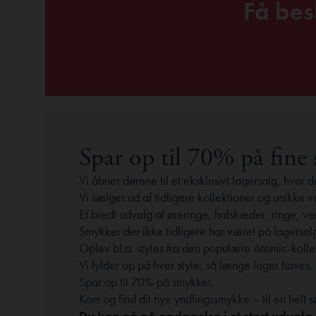
Få bes
Spar op til 70% på fine
Vi åbner dørene til et eksklusivt lagersalg, hvor 
Vi sælger ud af tidligere kollektioner og unikke va
Et bredt udvalg af øreringe, halskæder, ringe,
Smykker der ikke tidligere har været på lagersal
Oplev bl.a. styles fra den populære Atomic-kolle
Vi fylder op på hver style, så længe lager haves.
Spar op til 70% på smykker.
Kom og find dit nye yndlingssmykke – til en helt sæ
Du kan gå på opdagelse i et stort udval