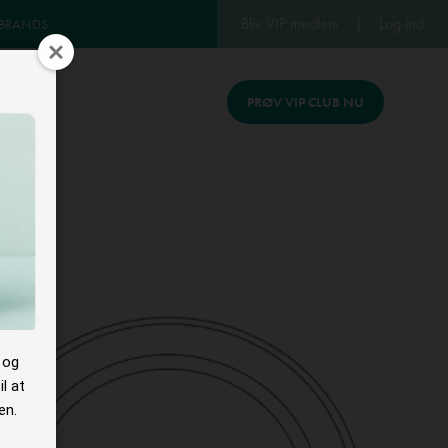
Bliv VIP medlem
|
Log ind
 BRANDS
PRØV VIP CLUB NU
REV
 og
l at
en.