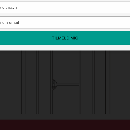
Type
your
name
Type
your
email
TILMELD MIG