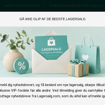
|
GØR ET KUP! SPAR 50-90%
|
STORE BESPARELSER PÅ DINE YNDLINGS
GÅ IKKE GLIP AF DE BEDSTE LAGERSALG
GERSALG
ONLINE TILBUD
OUTLET
NYHEDSB
lmeld dig nyhedsbrevet, og få besked om nye lagersalg, skarpe tilbud
klusive VIP-fordele før alle andre. Ved tilmelding giver du samtykke ti
dtage nyhedsbreve fra Lagersalg.com, som du altid kan afmelde ig