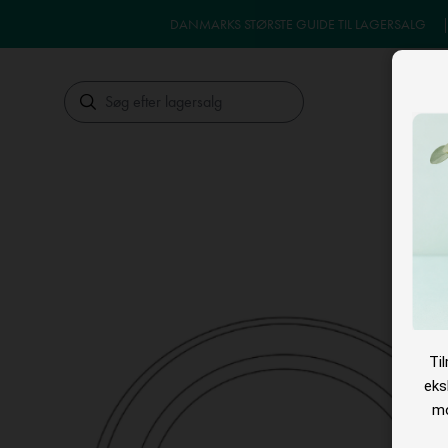
DANMARKS STØRSTE GUIDE TIL LAGERSALG
Søg
LA
Ti
eks
mo