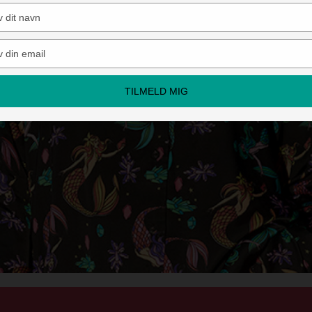
Type
your
name
Type
your
email
TILMELD MIG