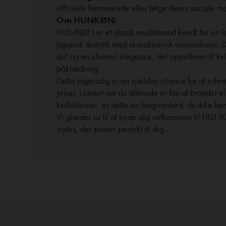
officielle hjemmeside eller følge deres sociale m
Om HUNKØN:
HUNKØN er et dansk modebrand kendt for sin lege
japansk æstetik med skandinavisk minimalisme. De
snit og en uformel elegance, der appellerer til kv
påklædning.
Dette lagersalg er en sjælden chance for at erh
priser. Uanset om du allerede er fan af brandet e
kollektioner, er dette en begivenhed, du ikke bør 
Vi glæder os til at byde dig velkommen til HUN
styles, der passer perfekt til dig.