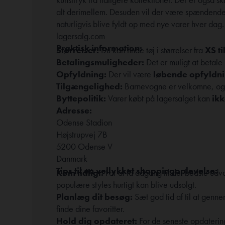
alt derimellem. Desuden vil der være spændende 2
naturligvis blive fyldt op med nye varer hver dag.
lagersalg.com
Praktisk information:
Størrelser:
Du kan finde tøj i størrelser fra
XS ti
Betalingsmuligheder:
Det er muligt at betal
Opfyldning:
Der vil være
løbende opfyldni
Tilgængelighed:
Barnevogne er velkomne, og 
Byttepolitik:
Varer købt på lagersalget kan
ik
Adresse:
Odense Stadion
Højstrupvej 7B
5200 Odense V
Danmark
Tips til en vellykket shoppingoplevelse:
Kom tidligt:
For at få adgang til det bedste udv
populære styles hurtigt kan blive udsolgt.
Planlæg dit besøg:
Sæt god tid af til at genne
finde dine favoritter.
Hold dig opdateret:
For de seneste opdater