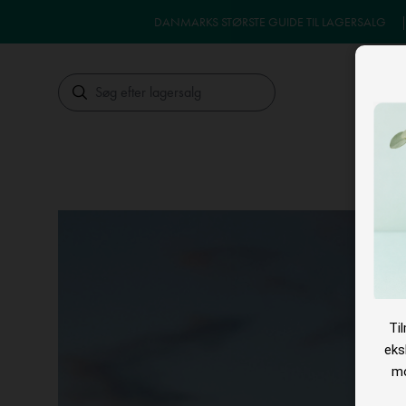
DANMARKS STØRSTE GUIDE TIL LAGERSALG
Søg
LA
Ti
eks
mo