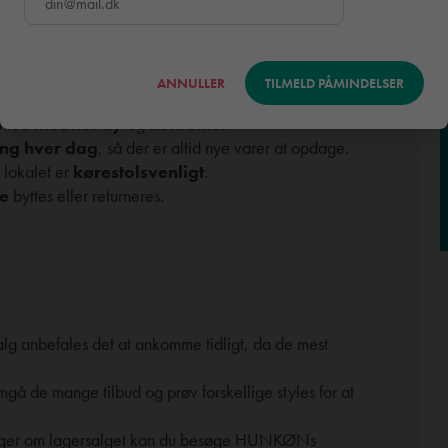
. sorteringsvarer og kollektionsprøver. Der vil
ANNULLER
TILMELD PÅMINDELSER
l XXL
.
e med
MobilePay
og
kontanter
.
ng hver dag
, så der er altid nye varer at opdage.
lokalet er
kørestolsvenligt
.
ke
byttes eller returneres.
alg anbefales det at ankomme tidligt, da de mest
mgå de mange tilbud og prøv forskellige styles for at
inger om lagersalget kan du besøge HUNKØNs