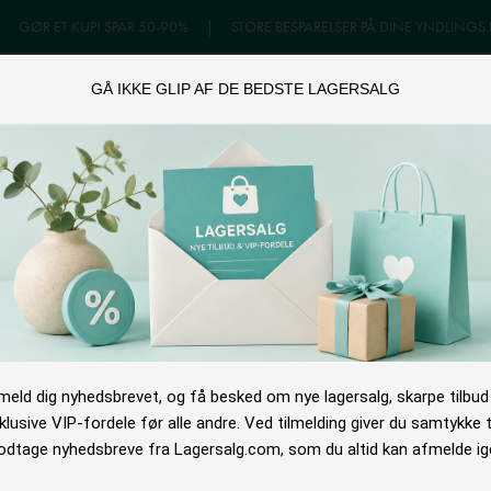
|
GØR ET KUP! SPAR 50-90%
|
STORE BESPARELSER PÅ DINE YNDLINGS
GÅ IKKE GLIP AF DE BEDSTE LAGERSALG
GERSALG
ONLINE TILBUD
OUTLET
NYHEDSB
lmeld dig nyhedsbrevet, og få besked om nye lagersalg, skarpe tilbud
klusive VIP-fordele før alle andre. Ved tilmelding giver du samtykke ti
dtage nyhedsbreve fra Lagersalg.com, som du altid kan afmelde ig