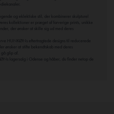
ediekanaler.
nde og eklektiske stil, der kombinerer skulpturel
res kollektioner er præget af farverige prints, unikke
inder, der ønsker at skille sig ud med deres
verve HUNKØNs eftertragtede designs til reducerede
ller ønsker at stifte bekendtskab med deres
gå glip af.
KØNs lagersalg i Odense og håber, du finder netop de