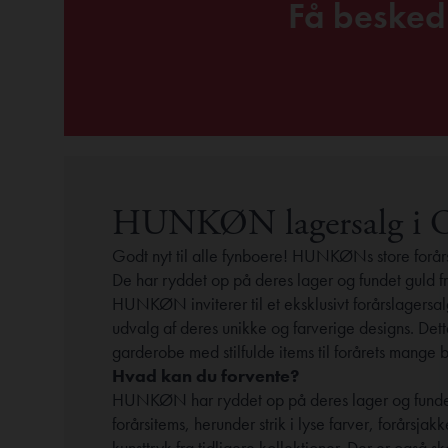
Få beske
HUNKØN lagersalg i 
Godt nyt til alle fynboere! HUNKØNs store forår
De har ryddet op på deres lager og fundet guld f
HUNKØN inviterer til et eksklusivt forårslagersa
udvalg af deres unikke og farverige designs. Dett
garderobe med stilfulde items til forårets mange
Hvad kan du forvente?
HUNKØN har ryddet op på deres lager og fundet g
forårsitems, herunder strik i lyse farver, forårsj
kunsttryk fra tidligere kollektioner. Der er også sk