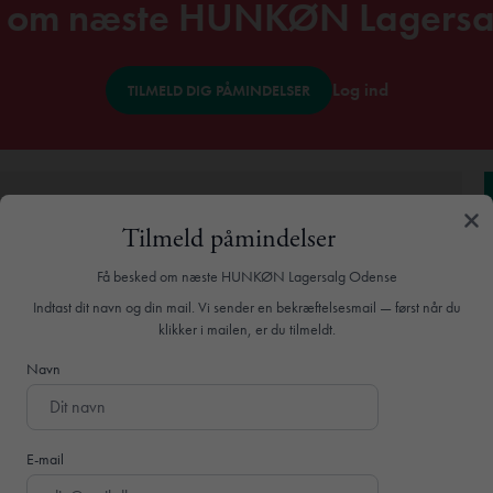
d om næste HUNKØN Lagersa
Log ind
TILMELD DIG PÅMINDELSER
Odense
Tilmeld påmindelser
Få besked om næste HUNKØN Lagersalg Odense
s lagersalg kommer også til Odense.
rem fra hylderne.
Indtast dit navn og din mail. Vi sender en bekræftelsesmail — først når du
klikker i mailen, er du tilmeldt.
lg i Odense, hvor du kan spare op til
80%
på et bredt
e er en fantastisk mulighed for at opdatere din
Navn
 begivenheder.
uld frem fra hylderne. Stativerne er fyldt med lette
E-mail
akker og tilbehør, sammen med deres smukke, tidløse
ønne kjoler til enhver lejlighed, fra hverdag til fest og