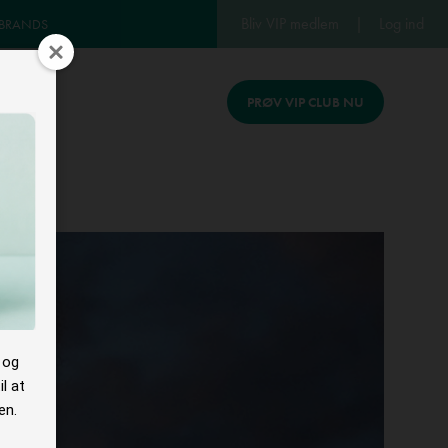
Bliv VIP medlem
|
Log ind
 BRANDS
PRØV VIP CLUB NU
REV
 og
l at
en.