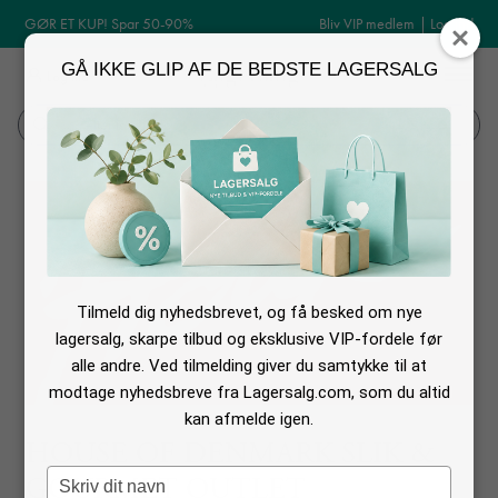
GØR ET KUP! Spar 50-90%
Bliv VIP medlem
|
Log ind
GÅ IKKE GLIP AF DE BEDSTE LAGERSALG
MENU
Log ind
Søg
Tilmeld dig nyhedsbrevet, og få besked om nye
lagersalg, skarpe tilbud og eksklusive VIP-fordele før
alle andre. Ved tilmelding giver du samtykke til at
modtage nyhedsbreve fra Lagersalg.com, som du altid
kan afmelde igen.
HOUSE OF DENMARK SLIK &
Type
GOURMET OUTLET