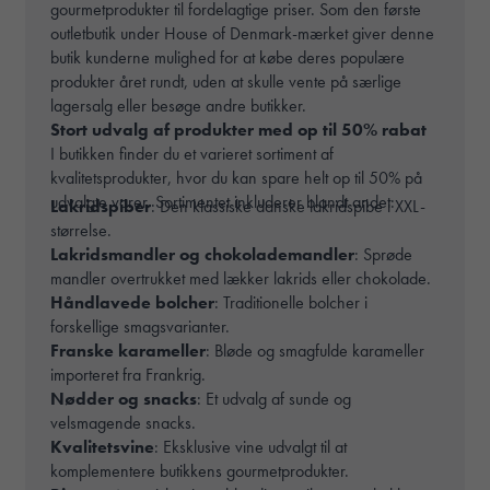
gourmetprodukter til fordelagtige priser. Som den første
outletbutik under House of Denmark-mærket giver denne
butik kunderne mulighed for at købe deres populære
produkter året rundt, uden at skulle vente på særlige
lagersalg eller besøge andre butikker.
Stort udvalg af produkter med op til 50% rabat
I butikken finder du et varieret sortiment af
kvalitetsprodukter, hvor du kan spare helt op til 50% på
udvalgte varer. Sortimentet inkluderer blandt andet:
Lakridspiber
: Den klassiske danske lakridspibe i XXL-
størrelse.
Lakridsmandler og chokolademandler
: Sprøde
mandler overtrukket med lækker lakrids eller chokolade.
Håndlavede bolcher
: Traditionelle bolcher i
forskellige smagsvarianter.
Franske karameller
: Bløde og smagfulde karameller
importeret fra Frankrig.
Nødder og snacks
: Et udvalg af sunde og
velsmagende snacks.
Kvalitetsvine
: Eksklusive vine udvalgt til at
komplementere butikkens gourmetprodukter.