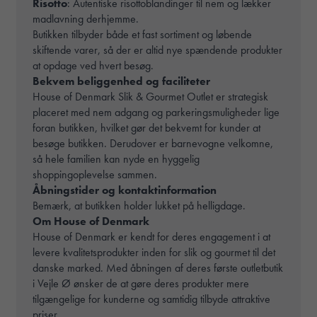
Risotto
: Autentiske risottoblandinger til nem og lækker
madlavning derhjemme.
Butikken tilbyder både et fast sortiment og løbende
skiftende varer, så der er altid nye spændende produkter
at opdage ved hvert besøg.
Bekvem beliggenhed og faciliteter
House of Denmark Slik & Gourmet Outlet er strategisk
placeret med nem adgang og parkeringsmuligheder lige
foran butikken, hvilket gør det bekvemt for kunder at
besøge butikken. Derudover er barnevogne velkomne,
så hele familien kan nyde en hyggelig
shoppingoplevelse sammen.
Åbningstider og kontaktinformation
Bemærk, at butikken holder lukket på helligdage.
Om House of Denmark
House of Denmark er kendt for deres engagement i at
levere kvalitetsprodukter inden for slik og gourmet til det
danske marked. Med åbningen af deres første outletbutik
i Vejle Ø ønsker de at gøre deres produkter mere
tilgængelige for kunderne og samtidig tilbyde attraktive
priser.