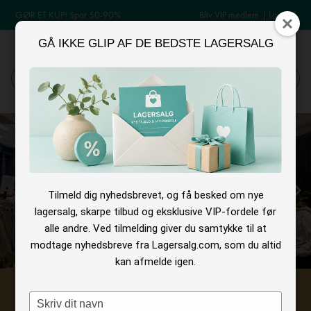
GØR ET KUP! Spar 50-90%
Bliv VIP medlem
|
Log ind
GÅ IKKE GLIP AF DE BEDSTE LAGERSALG
MENU
Log ind
Søg
Tilmeld dig nyhedsbrevet, og få besked om nye
lagersalg, skarpe tilbud og eksklusive VIP-fordele før
alle andre. Ved tilmelding giver du samtykke til at
modtage nyhedsbreve fra Lagersalg.com, som du altid
kan afmelde igen.
VIP FORDEL
Type