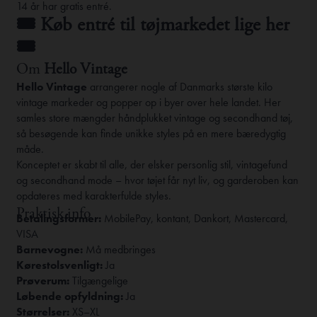
14 år har gratis entré.
🎟️
Køb entré til tøjmarkedet lige her
🎟️
Om
Hello Vintage
Hello Vintage
arrangerer nogle af Danmarks største kilo
vintage markeder og popper op i byer over hele landet. Her
samles store mængder håndplukket vintage og secondhand tøj,
så besøgende kan finde unikke styles på en mere bæredygtig
måde.
Konceptet er skabt til alle, der elsker personlig stil, vintagefund
og secondhand mode – hvor tøjet får nyt liv, og garderoben kan
opdateres med karakterfulde styles.
Praktisk info
Betalingsformer:
MobilePay, kontant, Dankort, Mastercard,
VISA
Barnevogne:
Må medbringes
Kørestolsvenligt:
Ja
Prøverum:
Tilgængelige
Løbende opfyldning:
Ja
Størrelser:
XS–XL