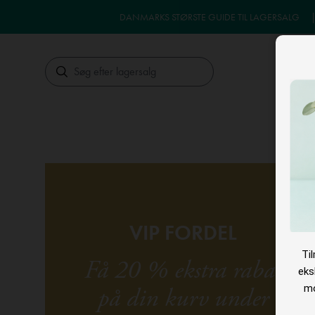
DANMARKS STØRSTE GUIDE TIL LAGERSALG
Søg
LA
VIP FORDEL
Ti
Få 20 % ekstra rabat
eks
mo
på din kurv under