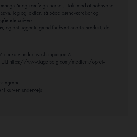
 i mange år og kan følge barnet, i takt med at behovene
 søvn, leg og lektier, så både børneværelset og
gående univers.
xa
, og det ligger til grund for hvert eneste produkt, de
å din kurv under liveshoppingen ⭐
 👉🏼
https://www.lagersalg.com/medlem/opret-
Instagram
r i kurven undervejs