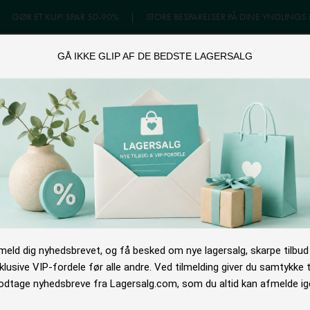
|
GØR ET KUP! SPAR 50-90%
|
STORE BESPARELSER PÅ DINE YNDLINGS
GÅ IKKE GLIP AF DE BEDSTE LAGERSALG
GERSALG
ONLINE TILBUD
OUTLET
NYHEDSB
lmeld dig nyhedsbrevet, og få besked om nye lagersalg, skarpe tilbud
klusive VIP-fordele før alle andre. Ved tilmelding giver du samtykke ti
dtage nyhedsbreve fra Lagersalg.com, som du altid kan afmelde ig