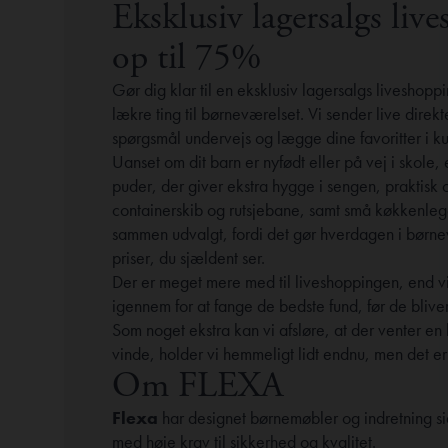
Eksklusiv lagersalgs liv
op til 75%
Gør dig klar til en eksklusiv lagersalgs liveshop
lækre ting til børneværelset. Vi sender live direkte
spørgsmål undervejs og lægge dine favoritter i ku
Uanset om dit barn er nyfødt eller på vej i skole, 
puder, der giver ekstra hygge i sengen, praktisk 
containerskib og rutsjebane, samt små køkkenlege
sammen udvalgt, fordi det gør hverdagen i børnevær
priser, du sjældent ser.
Der er meget mere med til liveshoppingen, end v
igennem for at fange de bedste fund, før de bliver
Som noget ekstra kan vi afsløre, at der venter e
vinde, holder vi hemmeligt lidt endnu, men det er
Om FLEXA
Flexa
har designet børnemøbler og indretning s
med høje krav til sikkerhed og kvalitet.