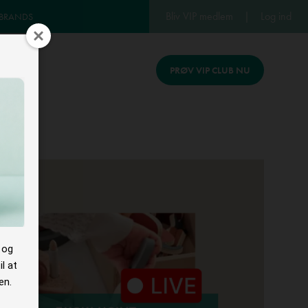
Bliv VIP medlem
|
Log ind
 BRANDS
PRØV VIP CLUB NU
REV
 og
l at
en.