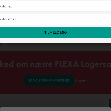
Type
your
name
Type
your
email
TILMELD MIG
ked om næste FLEXA Lagersa
Log ind
TILMELD DIG PÅMINDELSER