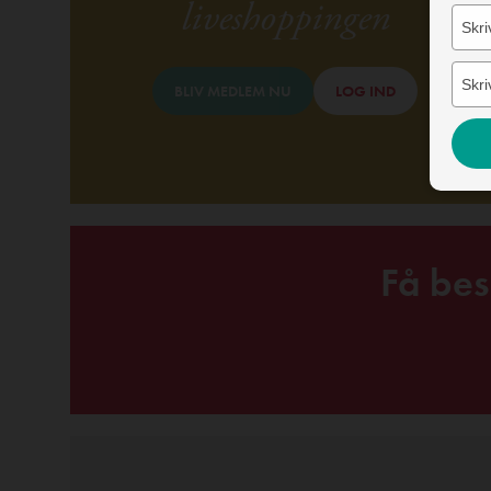
liveshoppingen
BLIV MEDLEM NU
LOG IND
Få bes