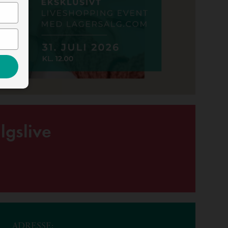
lgslive
ADRESSE: