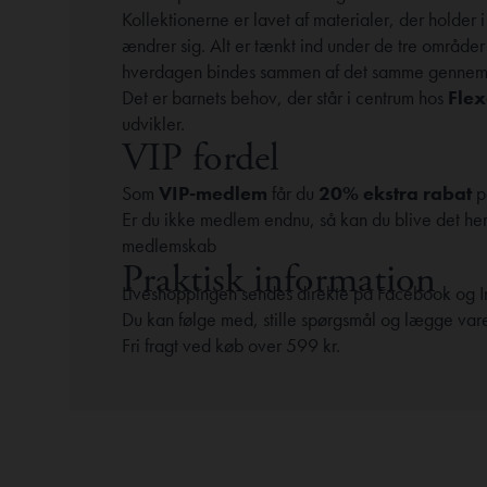
Kollektionerne er lavet af materialer, der holder
ændrer sig. Alt er tænkt ind under de tre områder
hverdagen bindes sammen af det samme gennem
Det er barnets behov, der står i centrum hos
Fle
udvikler.
VIP fordel
Som
VIP-medlem
får du
20% ekstra rabat
p
Er du ikke medlem endnu, så kan du blive det her
medlemskab
Praktisk information
Liveshoppingen sendes direkte på Facebook og 
Du kan følge med, stille spørgsmål og lægge vare
Fri fragt ved køb over 599 kr.