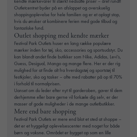
kendte mærkevarer til stærkt nedsatte priser – året rundt!
Outletcentret byder på en afslappet og overskuelig
shoppingoplevelse for hele familien og er et oplagt stop,
hvis du ønsker at kombinere ferien med gode tilbud og
fantastiske fund.
Outlet shopping med kendte mærker
Festival Park Outlets huser en lang række populære
mærker inden for tøj, sko, accessories og sportsudstyr. Du
kan blandt andet finde butikker som Nike, Adidas, Levi’s,
Guess, Desigual, Mango og mange flere. Her er der rig
mulighed for at finde alt fra hverdagstøj og sportstøj til
festkjoler, sko og tasker – ofte med rabatter på op til 70%
i forhold til normalprisen.
Uanset om du leder efter nyt til garderoben, gaver til dem
derhjemme eller bare gerne vil forkæle dig selv, er der
masser af gode muligheder i de mange outletbutikker.
Mere end bare shopping
Festival Park Outlets er mere end blot et sted at shoppe –
det er et hyggeligt oplevelsescenter med noget for både
børn og voksne. Området er bygget op som en lille