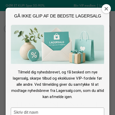
GØR ET KUP! Spar 50-90%
Bliv VIP medlem
|
Log ind
GÅ IKKE GLIP AF DE BEDSTE LAGERSALG
MENU
Log ind
Søg
Tilmeld dig nyhedsbrevet, og få besked om nye
lagersalg, skarpe tilbud og eksklusive VIP-fordele før
alle andre. Ved tilmelding giver du samtykke til at
modtage nyhedsbreve fra Lagersalg.com, som du altid
kan afmelde igen.
MALLORCA FASHION OUTLET
Type