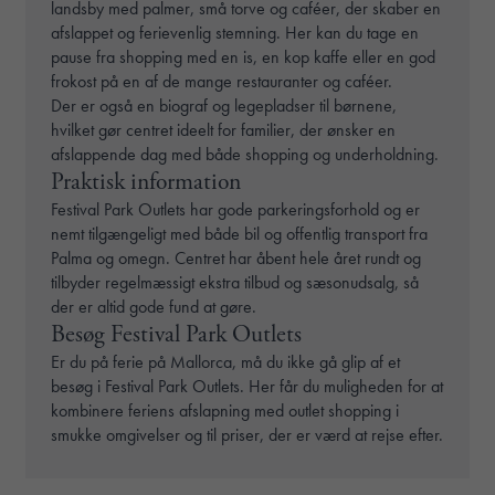
landsby med palmer, små torve og caféer, der skaber en
afslappet og ferievenlig stemning. Her kan du tage en
pause fra shopping med en is, en kop kaffe eller en god
frokost på en af de mange restauranter og caféer.
Der er også en biograf og legepladser til børnene,
hvilket gør centret ideelt for familier, der ønsker en
afslappende dag med både shopping og underholdning.
Praktisk information
Festival Park Outlets har gode parkeringsforhold og er
nemt tilgængeligt med både bil og offentlig transport fra
Palma og omegn. Centret har åbent hele året rundt og
tilbyder regelmæssigt ekstra tilbud og sæsonudsalg, så
der er altid gode fund at gøre.
Besøg Festival Park Outlets
Er du på ferie på Mallorca, må du ikke gå glip af et
besøg i Festival Park Outlets. Her får du muligheden for at
kombinere feriens afslapning med outlet shopping i
smukke omgivelser og til priser, der er værd at rejse efter.