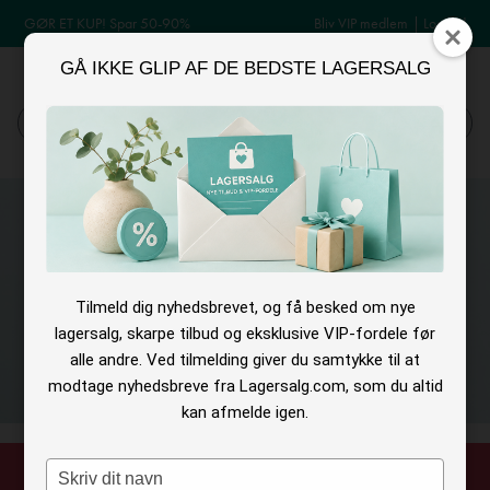
GØR ET KUP! Spar 50-90%
Bliv VIP medlem
|
Log ind
GÅ IKKE GLIP AF DE BEDSTE LAGERSALG
MENU
Log ind
Søg
Tilmeld dig nyhedsbrevet, og få besked om nye
lagersalg, skarpe tilbud og eksklusive VIP-fordele før
alle andre. Ved tilmelding giver du samtykke til at
modtage nyhedsbreve fra Lagersalg.com, som du altid
kan afmelde igen.
Type