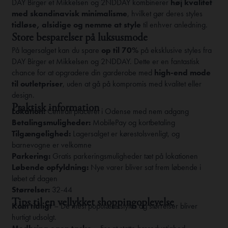
DAY Birger et Mikkelsen og 2NDDAY kombinerer
høj kvalitet
med skandinavisk minimalisme
, hvilket gør deres styles
tidløse, alsidige og nemme at style
til enhver anledning.
Store besparelser på luksusmode
På lagersalget kan du spare
op til 70%
på eksklusive styles fra
DAY Birger et Mikkelsen og 2NDDAY. Dette er en fantastisk
chance for at opgradere din garderobe med
high-end mode
til outletpriser
, uden at gå på kompromis med kvalitet eller
design.
Praktisk information
Lokation:
Centralt placeret i Odense med nem adgang
Betalingsmuligheder:
MobilePay og kortbetaling
Tilgængelighed:
Lagersalget er kørestolsvenligt, og
barnevogne er velkomne
Parkering:
Gratis parkeringsmuligheder tæt på lokationen
Løbende opfyldning:
Nye varer bliver sat frem løbende i
løbet af dagen
Størrelser:
32-44
Tips til en vellykket shoppingoplevelse
Kom tidligt
– De mest populære styles og størrelser bliver
hurtigt udsolgt.