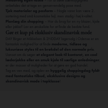
Medbring egen taske
– For at støtte bæredygtighed
anbefales det at tage en genanvendelig pose med.
Tjek materialer og pasform
– Nogle varer kan være 2.
sortering med små kosmetiske fejl, men stadig i høj kvalitet.
Planlæg din shopping
– Har du brug for en ny blazer, kjole
eller jakke? Lav en ønskeliste for at finde de bedste fund.
Gør et kup på eksklusiv skandinavisk mode
DAY Birger et Mikkelsen & 2NDDAY lagersalg i Odense er en
fantastisk mulighed for at finde
moderne, tidløse og
luksuriøse styles til en brøkdel af den normale pris
.
Uanset om du søger
et elegant look til kontoret, en cool
læderjakke eller en smuk kjole til særlige anledninger
,
er der masser af muligheder for at gøre en god handel.
Tag en ven med, og oplev en
hyggelig shoppingdag fyldt
med fantastiske tilbud, eksklusive designs og
skandinavisk mode i topklasse
!