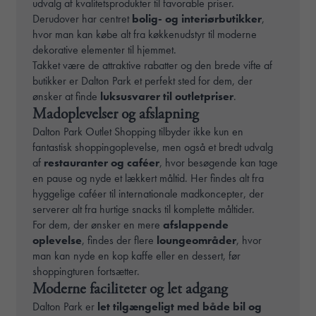
udvalg af kvalitetsprodukter til favorable priser.
Derudover har centret
bolig- og interiørbutikker
,
hvor man kan købe alt fra køkkenudstyr til moderne
dekorative elementer til hjemmet.
Takket være de attraktive rabatter og den brede vifte af
butikker er Dalton Park et perfekt sted for dem, der
ønsker at finde
luksusvarer til outletpriser
.
Madoplevelser og afslapning
Dalton Park Outlet Shopping tilbyder ikke kun en
fantastisk shoppingoplevelse, men også et bredt udvalg
af
restauranter og caféer
, hvor besøgende kan tage
en pause og nyde et lækkert måltid. Her findes alt fra
hyggelige caféer til internationale madkoncepter, der
serverer alt fra hurtige snacks til komplette måltider.
For dem, der ønsker en mere
afslappende
oplevelse
, findes der flere
loungeområder
, hvor
man kan nyde en kop kaffe eller en dessert, før
shoppingturen fortsætter.
Moderne faciliteter og let adgang
Dalton Park er
let tilgængeligt med både bil og