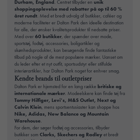
Durham, England
. Centret tilbyder en
unik
shoppingoplevelse med rabatter på op til 60 %
året rundt
. Med et bredt udvalg af butikker, caféer og
moderne faciliteter er Dalton Park den ideelle destination
for alle, der ønsker kvalitetsprodukter til nedsatte priser.
Med over
60 butikker
, der spænder over mode,
sportstøj, fodtøj, accessories, boligartikler og
skønhedsprodukter, kan besøgende finde fantastiske
tilbud på nogle af de mest populære mærker. Uanset om
du leder efter et nyt outfit, sportsudstyr eller stilfulde
interiørartikler, har Dalton Park noget for enhver smag.
Kendte brands til outletpriser
Dalton Park er hjemsted for en lang række
britiske og
internationale mærker
. Modeelskere kan finde tøj fra
Tommy Hilfiger, Levi’s, M&S Outlet, Next og
Calvin Klein
, mens sportsentusiaster kan shoppe hos
Nike, Adidas, New Balance og Mountain
Warehouse
.
For dem, der søger fodtøj og accessories, tilbyder
butikker som
Clarks, Skechers og Radley
et bredt