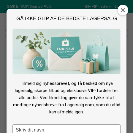
GØR ET KUP! Spar 50-90%
Bliv VIP medlem
|
Log ind
GÅ IKKE GLIP AF DE BEDSTE LAGERSALG
MENU
Log ind
Søg
Tilmeld dig nyhedsbrevet, og få besked om nye
lagersalg, skarpe tilbud og eksklusive VIP-fordele før
alle andre. Ved tilmelding giver du samtykke til at
modtage nyhedsbreve fra Lagersalg.com, som du altid
kan afmelde igen.
DALTON PARK OUTLET
Type
SHOPPING