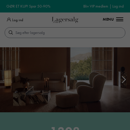
GØR ET KUP! Spar 50-90%
Bliv VIP medlem
|
Log ind
MENU
Log ind
Søg