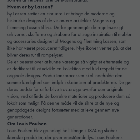
Hvem er by Lassen?
by Lassen sætter en stor ære i at bringe de moderne og
historiske designs af de visionære arkitekter Mogens og
Flemming Lassen til livs. Derfor gennemgår de regelmæssigt
arkiverne, skufferne og skabene for at søge inspiration til møbler
og accessories designet af Mogens og Flemming Lassen, som
ikke har været produceret tidligere. Nye ikoner venter på, at det
bliver deres tur til rampelyset.
De er beæret over at kunne varetage så vigtigt et eftermæle og
er dedikeret til, at udvikle en kollektion med fuld respekt for de
originale designs. Produktionsprocessen skal indeholde den
samme kærlighed som indgik i skabelsen af produkterne. De gør
deres bedste for at forblive troværdige overfor den originale
vision, ved at finde de korrekte materialer og producere dem så
lokalt som muligt. På denne måde vil de sikre at de nye og
genopdagede designs fortsætter med at leve gennem nye
generationer.
Om Louis Poulsen
Louis Poulsen blev grundlagt helt tilbage i 1874 og skaber
ikoniske produkter, der giver enestående lys. Louis Poulsens