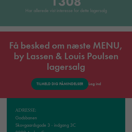
1308
Har allerede vist interesse for dette lagersalg
Få besked om næste MENU,
by Lassen & Louis Poulsen
lagersalg
Log ind
TILMELD DIG PÅMINDELSER
ADRESSE:
Godsbanen
Skovgaardsgade 3 - indgang 3C