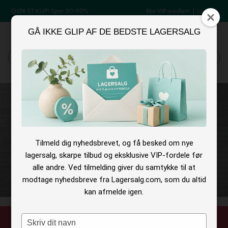
GØR ET KUP! Spar 50-90%
Bliv VIP medlem
|
Log ind
GÅ IKKE GLIP AF DE BEDSTE LAGERSALG
MENU
Log ind
Søg
Tilmeld dig nyhedsbrevet, og få besked om nye
lagersalg, skarpe tilbud og eksklusive VIP-fordele før
alle andre. Ved tilmelding giver du samtykke til at
modtage nyhedsbreve fra Lagersalg.com, som du altid
kan afmelde igen.
Type