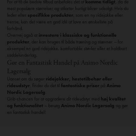
For at få de bedste tilbud anbefales det at
komme tidligt
, da de
mest populære størrelser og stilarter hurtigt bliver udsolgt. Hvis du
leder efter
specifikke produkter
, som en ny ridejakke eller
trense, kan det være en god idé at lave en ønskeliste på
forhånd.
Overvej også at
investere i klassiske og funktionelle
produkter
, der kan bruges til både træning og stævner – for
eksempel en god ridejakke, komfortable støvler eller et holdbart
saddelunderlag.
Gør en Fantastisk Handel på Animo Nordic
Lagersalg
Uanset om du søger
ridejakker, hestetilbehør eller
rideudstyr
, finder du det til
fantastiske priser
på
Animo
Nordic Lagersalg
.
Grib chancen for at opgradere dit rideudstyr med
høj kvalitet
og funktionalitet
– besøg
Animo Nordic Lagersalg
og gør
en fantastisk handel!