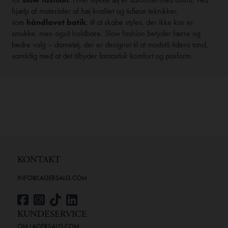
hjælp af materialer af høj kvalitet og tidløse teknikker,
som
håndlavet batik
, til at skabe styles, der ikke kun er
smukke, men også holdbare. Slow fashion betyder færre og
bedre valg – dametøj, der er designet til at modstå tidens tand,
samtidig med at det tilbyder fantastisk komfort og pasform.
KONTAKT
INFO@LAGERSALG.COM
KUNDESERVICE
OM LAGERSALG.COM