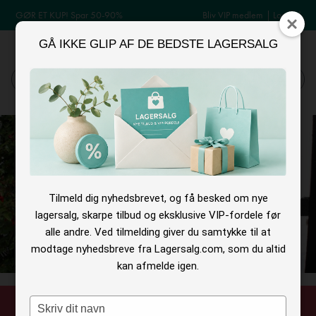
GØR ET KUP! Spar 50-90%
Bliv VIP medlem
|
Log ind
GÅ IKKE GLIP AF DE BEDSTE LAGERSALG
MENU
Log ind
Søg
Tilmeld dig nyhedsbrevet, og få besked om nye
lagersalg, skarpe tilbud og eksklusive VIP-fordele før
alle andre. Ved tilmelding giver du samtykke til at
modtage nyhedsbreve fra Lagersalg.com, som du altid
kan afmelde igen.
Type