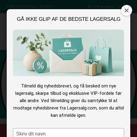
GØR ET KUP! Spar 50-90%
Bliv VIP medlem
|
Log ind
GÅ IKKE GLIP AF DE BEDSTE LAGERSALG
MENU
Log ind
Søg
Tilmeld dig nyhedsbrevet, og få besked om nye
lagersalg, skarpe tilbud og eksklusive VIP-fordele før
alle andre. Ved tilmelding giver du samtykke til at
modtage nyhedsbreve fra Lagersalg.com, som du altid
kan afmelde igen.
Type