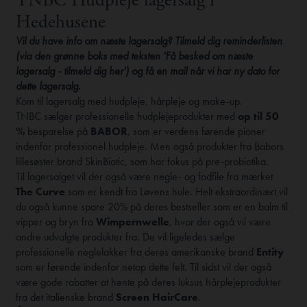
TNBC Hudpleje lagersalg i
Hedehusene
Vil du have info om næste lagersalg? Tilmeld dig reminderlisten
(via den grønne boks med teksten 'Få besked om næste
lagersalg - tilmeld dig her') og få en mail når vi har ny dato for
dette lagersalg.
Kom til lagersalg med hudpleje, hårpleje og make-up.
TNBC sælger professionelle hudplejeprodukter med
op til 50
%
besparelse på
BABOR
, som er verdens førende pioner
indenfor professionel hudpleje. Men også produkter fra Babors
lillesøster brand SkinBiotic, som har fokus på pre-probiotika.
Til lagersalget vil der også være negle- og fodfile fra mærket
The Curve
som er kendt fra Løvens hule. Helt ekstraordinært vil
du også kunne spare 20% på deres bestseller som er en balm til
vipper og bryn fra
Wimpernwelle
, hvor der også vil være
andre udvalgte produkter fra. De vil ligeledes sælge
professionelle neglelakker fra deres amerikanske brand
Entity
som er førende indenfor netop dette felt. Til sidst vil der også
være gode rabatter at hente på deres luksus hårplejeprodukter
fra det italienske brand
Screen HairCare
.