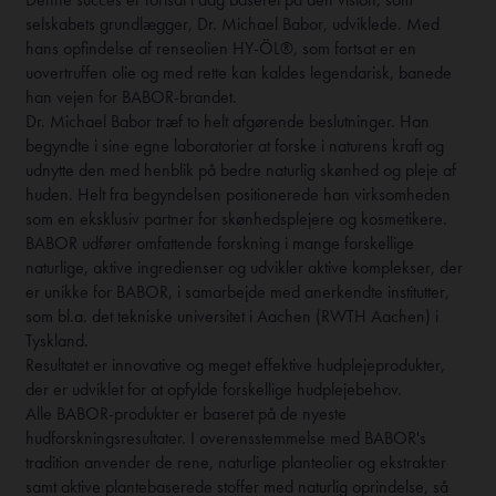
selskabets grundlægger, Dr. Michael Babor, udviklede. Med
hans opfindelse af renseolien HY-ÖL®, som fortsat er en
uovertruffen olie og med rette kan kaldes legendarisk, banede
han vejen for BABOR-brandet.
Dr. Michael Babor træf to helt afgørende beslutninger. Han
begyndte i sine egne laboratorier at forske i naturens kraft og
udnytte den med henblik på bedre naturlig skønhed og pleje af
huden. Helt fra begyndelsen positionerede han virksomheden
som en eksklusiv partner for skønhedsplejere og kosmetikere.
BABOR udfører omfattende forskning i mange forskellige
naturlige, aktive ingredienser og udvikler aktive komplekser, der
er unikke for BABOR, i samarbejde med anerkendte institutter,
som bl.a. det tekniske universitet i Aachen (RWTH Aachen) i
Tyskland.
Resultatet er innovative og meget effektive hudplejeprodukter,
der er udviklet for at opfylde forskellige hudplejebehov.
Alle BABOR-produkter er baseret på de nyeste
hudforskningsresultater. I overensstemmelse med BABOR's
tradition anvender de rene, naturlige planteolier og ekstrakter
samt aktive plantebaserede stoffer med naturlig oprindelse, så