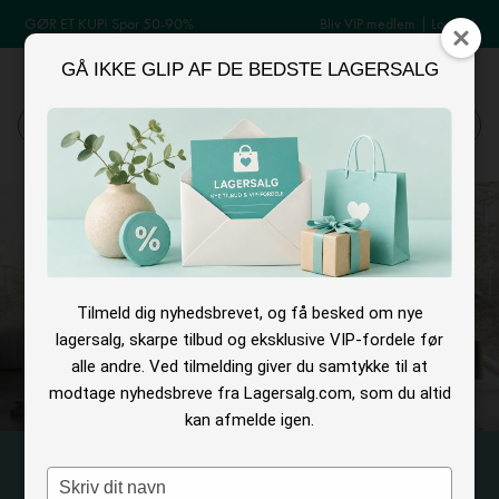
GØR ET KUP! Spar 50-90%
Bliv VIP medlem
|
Log ind
GÅ IKKE GLIP AF DE BEDSTE LAGERSALG
MENU
Log ind
Søg
Tilmeld dig nyhedsbrevet, og få besked om nye
lagersalg, skarpe tilbud og eksklusive VIP-fordele før
alle andre. Ved tilmelding giver du samtykke til at
modtage nyhedsbreve fra Lagersalg.com, som du altid
kan afmelde igen.
Type