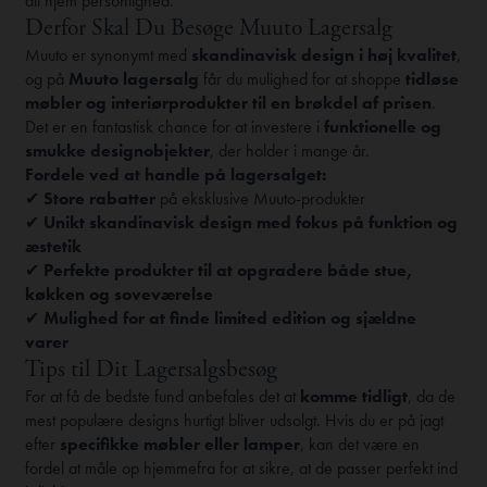
dit hjem personlighed.
Derfor Skal Du Besøge Muuto Lagersalg
Muuto er synonymt med
skandinavisk design i høj kvalitet
,
og på
Muuto lagersalg
får du mulighed for at shoppe
tidløse
møbler og interiørprodukter til en brøkdel af prisen
.
Det er en fantastisk chance for at investere i
funktionelle og
smukke designobjekter
, der holder i mange år.
Fordele ved at handle på lagersalget:
✔
Store rabatter
på eksklusive Muuto-produkter
✔
Unikt skandinavisk design med fokus på funktion og
æstetik
✔
Perfekte produkter til at opgradere både stue,
køkken og soveværelse
✔
Mulighed for at finde limited edition og sjældne
varer
Tips til Dit Lagersalgsbesøg
For at få de bedste fund anbefales det at
komme tidligt
, da de
mest populære designs hurtigt bliver udsolgt. Hvis du er på jagt
efter
specifikke møbler eller lamper
, kan det være en
fordel at måle op hjemmefra for at sikre, at de passer perfekt ind